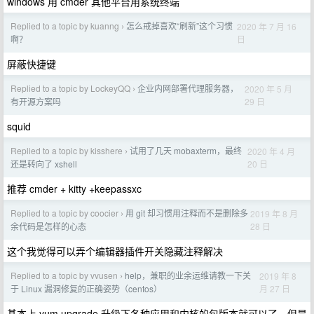
windows 用 cmder 其他平台用系统终端
Replied to a topic by kuanng
怎么戒掉喜欢“刷新”这个习惯
2020 年 7 月 16
›
日
啊？
屏蔽快捷键
Replied to a topic by LockeyQQ
企业内网部署代理服务器，
2020 年 5 月
›
29 日
有开源方案吗
squid
Replied to a topic by kisshere
试用了几天 mobaxterm，最终
2020 年 4 月
›
20 日
还是转向了 xshell
推荐 cmder + kitty +keepassxc
Replied to a topic by coocier
用 git 却习惯用注释而不是删除多
2019 年 8 月
›
28 日
余代码是怎样的心态
这个我觉得可以弄个编辑器插件开关隐藏注释解决
Replied to a topic by vvusen
help，兼职的业余运维请教一下关
2019 年 8
›
月 27 日
于 Linux 漏洞修复的正确姿势（centos）
基本上 yum upgrade 升级下各种应用和内核的包版本就可以了。但是