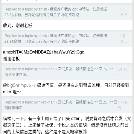
Replied to a topic by zhlsk
继续推广我的 gpt 中转站，注册就送
7 月
›
15 日
28.8$余额，已稳定运行俩月有余了 稳定不跑路
收到，谢谢老板
Replied to a topic by zhlsk
继续推广我的 gpt 中转站，注册就送
7 月
›
13 日
28.8$余额，已稳定运行俩月有余了 稳定不跑路
amxxNTA0MzEwNDBAZ21haWwuY29tCgo=
谢谢老板
Replied to a topic by rikebkhan
面试多次，最终都挂在 hr 面上。hr
7 月 13
›
日
面到底该咋面...
@
bigShrimp8577
感谢回复，是还没有走到背调流程，目前已经收到
offer 啦～
Replied to a topic by rikebkhan
面试多次，最终都挂在 hr 面上。hr 面
7 月 6
›
日
到底该咋面...
借楼问一下，有一家上周五给了口头 offer ，说要背调之后才会发（大
概这周三）。上周给了社保、个税之类的证明，但是没有让填之前公
司的上级信息之类的，这种是不是大概率被鸽