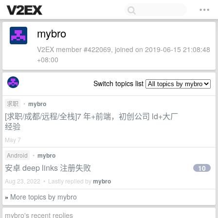
mybro
V2EX member #422069, joined on 2019-06-15 21:08:48
+08:00
Switch topics list
求职
•
mybro
[求职/成都/远程/全栈]7 年+前端，初创公司 ld+大厂
经验
May 7
Android
•
mybro
安卓 deep links 注册失败
10
Aug 23, 2022 • Lastly replied by
mybro
More topics by mybro
»
mybro's recent replies