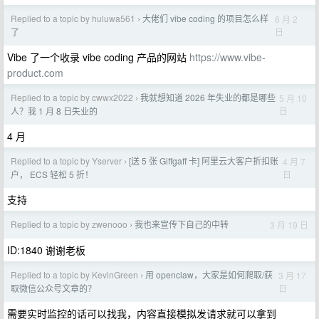
Replied to a topic by huluwa561
大佬们 vibe coding 的项目怎么样
6 月 2
›
日
了
Vibe 了一个收录 vibe coding 产品的网站
https://www.vibe-
product.com
Replied to a topic by cwwx2022
我就想知道 2026 年失业的都是哪些
5 月 10
›
日
人？我 1 月 8 日失业的
4 月
Replied to a topic by Yserver
[送 5 张 Giffgaff 卡] 阿里云大客户折扣账
4 月 7
›
日
户， ECS 轻松 5 折！
支持
Replied to a topic by zwenooo
我也来宣传下自己的中转
3 月 19 日
›
ID:1840 谢谢老板
Replied to a topic by KevinGreen
用 openclaw，大家是如何爬取/获
3 月 17
›
日
取微信公众号文章的？
需要实时监控的话可以找我，内容直接模拟发请求就可以拿到