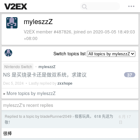
myleszzZ
V2EX member #487826, joined on 2020-05-05 18:49:03
+08:00
Switch topics list
Nintendo Switch
•
myleszzZ
NS 是买烧录卡还是做双系统，求建议
37
Dec 5, 2024 • Lastly replied by
zxxhope
More topics by myleszzZ
»
myleszzZ's recent replies
Replied to a topic by bladeRunner2049
极客玩具， 618 先送为
6 月 17
›
日
敬！
很棒