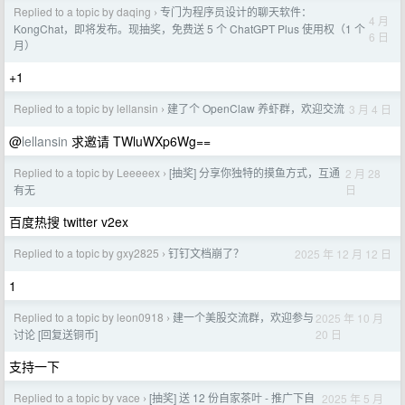
Replied to a topic by daqing
专门为程序员设计的聊天软件：
›
4 月
KongChat，即将发布。现抽奖，免费送 5 个 ChatGPT Plus 使用权（1 个
6 日
月）
+1
Replied to a topic by lellansin
建了个 OpenClaw 养虾群，欢迎交流
3 月 4 日
›
@
lellansin
求邀请 TWluWXp6Wg==
Replied to a topic by Leeeeex
[抽奖] 分享你独特的摸鱼方式，互通
2 月 28
›
日
有无
百度热搜 twitter v2ex
Replied to a topic by gxy2825
钉钉文档崩了？
2025 年 12 月 12 日
›
1
Replied to a topic by leon0918
建一个美股交流群，欢迎参与
2025 年 10 月
›
20 日
讨论 [回复送铜币]
支持一下
Replied to a topic by vace
[抽奖] 送 12 份自家茶叶 - 推广下自
2025 年 5 月
›