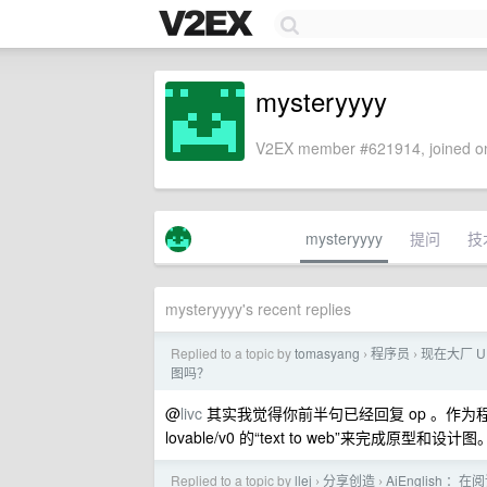
mysteryyyy
V2EX member #621914, joined on
mysteryyyy
提问
技
mysteryyyy's recent replies
Replied to a topic by
tomasyang
程序员
现在大厂 UI
›
›
图吗？
@
livc
其实我觉得你前半句已经回复 op 。作为程序员用
lovable/v0 的“text to web”来完成
Replied to a topic by
llej
分享创造
AiEnglish 
›
›