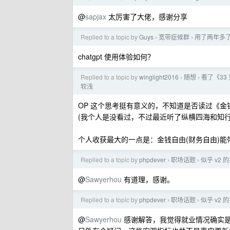
@
sapjax
太厉害了大佬，感谢分享
Replied to a topic by
Guys
宽带症候群
用了两年多了
›
›
chatgpt 使用体验如何？
Replied to a topic by
winglight2016
随想
看了《3
›
›
较浅
OP 这个思考挺有意义的，不知道是否读过《金
(我个人是没看过，不过最近听了纵横四海和知
个人收获最大的一点是：金钱自由(财务自由)
Replied to a topic by
phpdever
职场话题
似乎 v2
›
›
@
Sawyerhou
有道理，感谢。
Replied to a topic by
phpdever
职场话题
似乎 v2
›
›
@
Sawyerhou
感谢解答，我觉得就业情况确实是