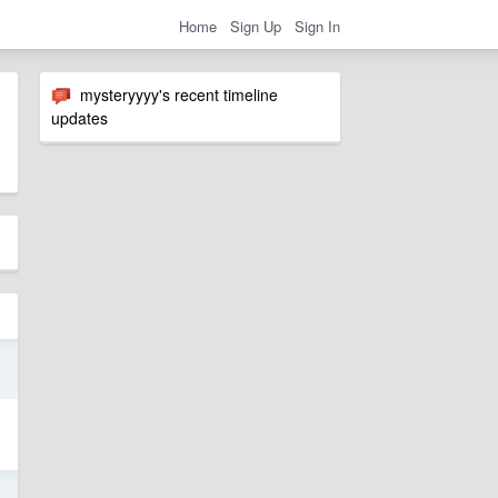
Home
Sign Up
Sign In
mysteryyyy's recent timeline
updates
5
5