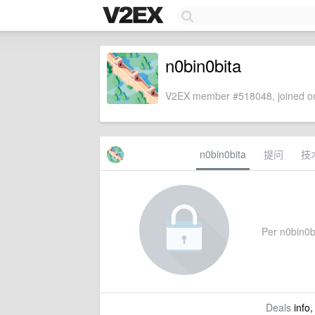
n0bin0bita
V2EX member #518048, joined on
n0bin0bita
提问
技
Per n0bin0bi
Deals
info,