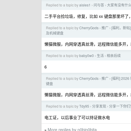
Replied to a topic by
aisles1
问与答
大家有没有什
›
›
二手平台捡垃圾，修复，比如 xx 键盘那里坏
Replied to a topic by
CherryGods
推广
[福利，新帖]
›
›
及机械键盘
懒猫微服，内网穿透真丝滑，远程微信能多开，
Replied to a topic by
baby0w0
生活
相亲后续
›
›
6
Replied to a topic by
CherryGods
推广
[福利] 20
›
›
键盘
懒猫微服，内网穿透真丝滑，远程微信能多开，
Replied to a topic by
Tdy95
分享发现
分享一下你们觉
›
›
电工证，以后事业了可以持证做水电
More replies by n0bin0bita
»