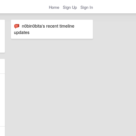
Home
Sign Up
Sign In
n0bin0bita's recent timeline
updates