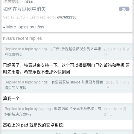
奇思妙想
•
n8ss
如何在互联网中消失
20
Sep 12, 2015 • Lastly replied by
qw7692336
More topics by n8ss
»
n8ss's recent replies
Replied to a topic by dingzi
[广告] 乐视超级影视会员 2 年帐
2016 年 11 月 9
›
日
号优惠购买
已经买了，特意过来支持一下。这个可以换绑到自己的邮箱和手机 暂
时先用着，希望乐视不要那么快倒闭
Replied to a topic by dingzi
有需要安装 sur-ge 并且没有机会
2016 年 1 月 8
›
日
购买的 V 友吗
算我一个
Replied to a topic by jiapeng
部署 200 台安卓平板电脑，有
2015 年 12 月
›
27 日
好的解决方案吗？
高铁上的 pad 就是改的安卓系统。