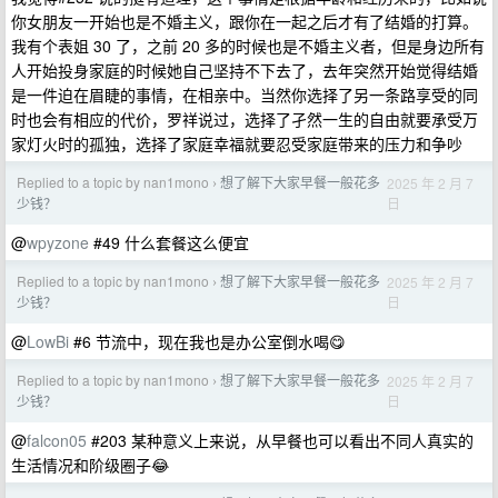
你女朋友一开始也是不婚主义，跟你在一起之后才有了结婚的打算。
我有个表姐 30 了，之前 20 多的时候也是不婚主义者，但是身边所有
人开始投身家庭的时候她自己坚持不下去了，去年突然开始觉得结婚
是一件迫在眉睫的事情，在相亲中。当然你选择了另一条路享受的同
时也会有相应的代价，罗祥说过，选择了孑然一生的自由就要承受万
家灯火时的孤独，选择了家庭幸福就要忍受家庭带来的压力和争吵
Replied to a topic by nan1mono
想了解下大家早餐一般花多
2025 年 2 月 7
›
日
少钱？
@
wpyzone
#49 什么套餐这么便宜
Replied to a topic by nan1mono
想了解下大家早餐一般花多
2025 年 2 月 7
›
日
少钱？
@
LowBi
#6 节流中，现在我也是办公室倒水喝😋
Replied to a topic by nan1mono
想了解下大家早餐一般花多
2025 年 2 月 7
›
日
少钱？
@
falcon05
#203 某种意义上来说，从早餐也可以看出不同人真实的
生活情况和阶级圈子😂