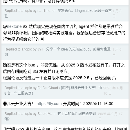
是正价会员吗，有点怕，刚打算续费 Pro
Replied to a topic by nan1mono
非常恶心。Lingma.exe 后台一直常
1 月 8
›
日
驻
@
nextone
#2 然后现实是现在国内主流的 agent 插件都是常驻后台
😂除非你不用，国内的吃相确实很难看。我猜是后台留存记录用户的
行为模式喂给它们的 AI
Replied to a topic by JYii
分享一个 idea 的无响应 bug，如果你也遇
1 月 6
›
日
到
确实是有这个 bug ，非常恶性。从 2025.3 版本发布就有了。打开之
后内存瞬间吃到 8G 左右并且无响应。
根据论坛反馈最后一个正常版本应该是 2025.2.5 ，已经回滚了。
Replied to a topic by FeiFanCloud
[踢楼] 非凡云开业大吉！抽
2025 年 4 月
›
10 日
8 台一年云服务器！
非凡云开业大吉！
https://ffy.com
开奖时间：2025/4/11 16:00
Replied to a topic by StupidMan
有丁克的嘛？现在感觉如
2025 年 2 月 17
›
日
何？
我觉得#252 说的挺有道理，这个事情是根据年龄和经历来的，比如说