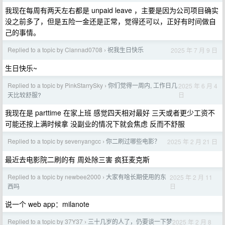
我现在每周有两天左右都是 unpaid leave ，主要是因为公司项目确实
没之前多了，但是五险一金还是正常，觉得还可以，正好有时间做自
己的事情。
Replied to a topic by Clannad0708
祝我生日快乐
2025 年 7 月 9 日
›
生日快乐~
Replied to a topic by PinkStarrySky
你们觉得一周内, 工作日几
2025 年 6 月 4
›
日
天比较舒服?
我现在是 parttime 在家上班 感觉四天相对最好 三天或者更少工资不
可能还按上满时候拿 没副业的情况下就会焦虑 反而不舒服
Replied to a topic by sevenyangcc
你二刷过哪些电影？
2025 年 2 月 21 日
›
最近去电影院二刷的有 周处除三害 疯狂麦克斯
Replied to a topic by newbee2000
大家有啥长期使用的东
2025 年 2 月 11
›
日
西吗
说一个 web app：milanote
Replied to a topic by 37Y37
三十几岁的人了，仍要谈一下梦
2025 年 2 月 8
›