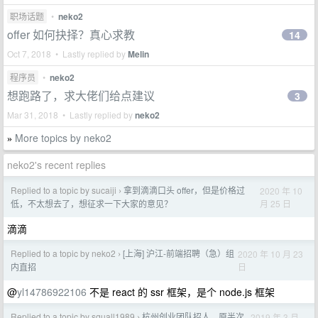
职场话题
•
neko2
offer 如何抉择？真心求教
14
Oct 7, 2018 • Lastly replied by
Melin
程序员
•
neko2
想跑路了，求大佬们给点建议
3
Mar 31, 2018 • Lastly replied by
neko2
More topics by neko2
»
neko2's recent replies
Replied to a topic by sucaiji
拿到滴滴口头 offer，但是价格过
2020 年 10
›
月 25 日
低，不太想去了，想征求一下大家的意见？
滴滴
Replied to a topic by neko2
[上海] 沪江-前端招聘（急）组
2020 年 10 月 23
›
日
内直招
@
yl14786922106
不是 react 的 ssr 框架，是个 node.js 框架
Replied to a topic by squall1989
杭州创业团队招人，原半次
2019 年 3 月
›