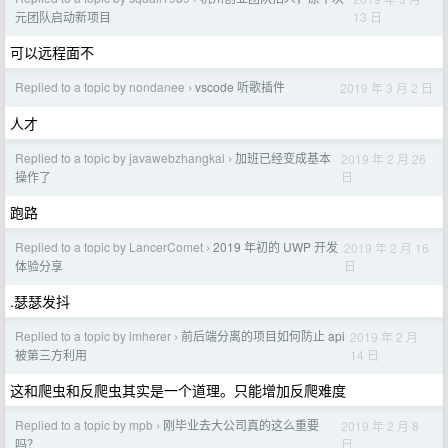
13 日
元团队启动新项目
可以远程面不
Replied to a topic by nondanee
vscode 听歌插件
2019 年 3 月 2 日
›
人才
Replied to a topic by javawebzhangkai
加班已经变成基本
2019 年 2 月 26
›
日
操作了
跑路
Replied to a topic by LancerComet
2019 年初的 UWP 开发
2019 年 2 月 16
›
日
体验分享
.瑟瑟发抖
Replied to a topic by imherer
前后端分离的项目如何防止 api
2019 年 2 月
›
14 日
被第三方利用
这和爬虫和反爬虫其实是一个道理。只能增加反爬难度
Replied to a topic by mpb
刚毕业去大公司真的这么重要
2019 年 2 月 8
›
日
吗？