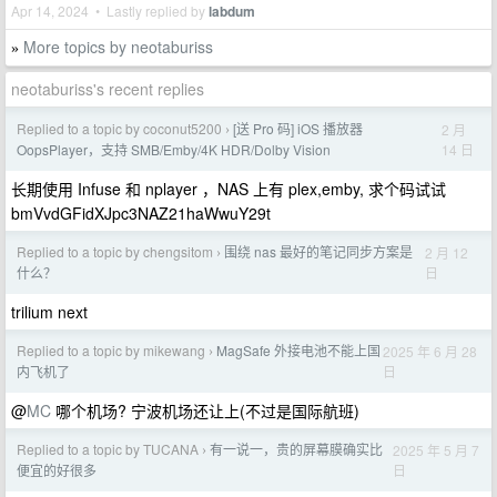
Apr 14, 2024 • Lastly replied by
labdum
More topics by neotaburiss
»
neotaburiss's recent replies
Replied to a topic by coconut5200
[送 Pro 码] iOS 播放器
2 月
›
14 日
OopsPlayer，支持 SMB/Emby/4K HDR/Dolby Vision
长期使用 Infuse 和 nplayer ，NAS 上有 plex,emby, 求个码试试
bmVvdGFidXJpc3NAZ21haWwuY29t
Replied to a topic by chengsitom
围绕 nas 最好的笔记同步方案是
2 月 12
›
日
什么？
trilium next
Replied to a topic by mikewang
MagSafe 外接电池不能上国
2025 年 6 月 28
›
日
内飞机了
@
MC
哪个机场? 宁波机场还让上(不过是国际航班)
Replied to a topic by TUCANA
有一说一，贵的屏幕膜确实比
2025 年 5 月 7
›
日
便宜的好很多