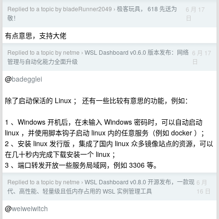
Replied to a topic by bladeRunner2049
极客玩具， 618 先送为
6 月 17
›
日
敬！
有点意思，支持大佬
Replied to a topic by netme
WSL Dashboard v0.6.0 版本发布：网络
6 月 17
›
日
管理与自动化能力全面升级
@
badegglei
除了启动保活的 Linux ； 还有一些比较有意思的功能，例如：
1 、Windows 开机后，在未输入 Windows 密码时，可以自动启动
linux ，并使用脚本钩子启动 linux 内的任意服务（例如 docker ）；
2 、安装 linux 发行版 ，集成了国内 linux 众多镜像站点的资源，可以
在几十秒内完成下载安装一个 linux ；
3 、端口转发开放一些服务局域网，例如 3306 等。
Replied to a topic by netme
WSL Dashboard v0.8.0 开源发布，一款现
6 月
›
16 日
代、高性能、轻量级且低内存占用的 WSL 实例管理工具
@
weiweiwitch