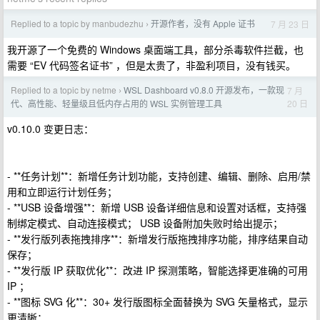
Replied to a topic by manbudezhu
开源作者，没有 Apple 证书
7 月 23 日
›
我开源了一个免费的 Windows 桌面端工具，部分杀毒软件拦截，也
需要 “EV 代码签名证书” ，但是太贵了，非盈利项目，没有钱买。
Replied to a topic by netme
WSL Dashboard v0.8.0 开源发布，一款现
7 月
›
20 日
代、高性能、轻量级且低内存占用的 WSL 实例管理工具
v0.10.0 变更日志：
- **任务计划**：新增任务计划功能，支持创建、编辑、删除、启用/禁
用和立即运行计划任务；
- **USB 设备增强**：新增 USB 设备详细信息和设置对话框，支持强
制绑定模式、自动连接模式； USB 设备附加失败时给出提示；
- **发行版列表拖拽排序**：新增发行版拖拽排序功能，排序结果自动
保存；
- **发行版 IP 获取优化**：改进 IP 探测策略，智能选择更准确的可用
IP ；
- **图标 SVG 化**：30+ 发行版图标全面替换为 SVG 矢量格式，显示
更清晰；