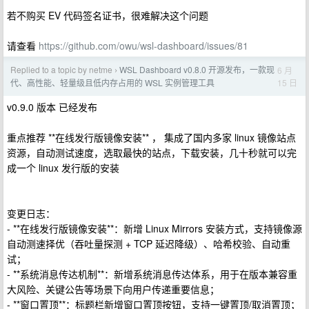
若不购买 EV 代码签名证书，很难解决这个问题
请查看
https://github.com/owu/wsl-dashboard/issues/81
Replied to a topic by netme
WSL Dashboard v0.8.0 开源发布，一款现
6 月
›
15 日
代、高性能、轻量级且低内存占用的 WSL 实例管理工具
v0.9.0 版本 已经发布
重点推荐 **在线发行版镜像安装** ， 集成了国内多家 linux 镜像站点
资源，自动测试速度，选取最快的站点，下载安装，几十秒就可以完
成一个 linux 发行版的安装
变更日志：
- **在线发行版镜像安装**：新增 Linux Mirrors 安装方式，支持镜像源
自动测速择优（吞吐量探测 + TCP 延迟降级）、哈希校验、自动重
试；
- **系统消息传达机制**：新增系统消息传达体系，用于在版本兼容重
大风险、关键公告等场景下向用户传递重要信息；
- **窗口置顶**：标题栏新增窗口置顶按钮，支持一键置顶/取消置顶；