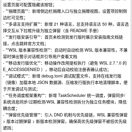
设置页面可配置隐藏该按钮；
- **捐赠页面**：新增侧边栏捐赠入口与独立捐赠视图，设置项控制侧
边栏可见性；
- **多语言支持扩展**：新增 21 种语言，总支持语言达 50 种，语言选
择交互从下拉框升级为独立弹窗（含 README 手册）
- **发行版安装引导**：首页未检测到发行版时展示安装指南文档链
接，点击跳转官方文档；
- **WSL 版本兼容性检测**：启动时自动检测 WSL 版本兼容性，不兼
容时弹出警示对话框并引导用户查看文档
- **移动发行版优化**：移动操作改用提权执行（避免 WSL 2.7.*.0 的
E_ACCESSDENIED ），移动后自动校验注册表确认成功；
- **调试模式**：新增 debug.toml 调试配置文件，支持在线发行版
（镜像）加载本地 JSON 数据源、压缩发行版执行本地清理脚本，便
于开发调试与测试；
- **任务调度框架重构**：新增 TaskScheduler 统一调度，弹窗同步/
系统消息同步/过期检测/WSL 兼容性检测拆分为独立任务模块，降低
耦合度；
- **弹窗优先级管理**：引入 DND 机制与优先级链，WSL 兼容性弹窗
> 版本过期弹窗 > 新版本检测弹窗，确保高优先级弹窗不被低优先级
遮挡；