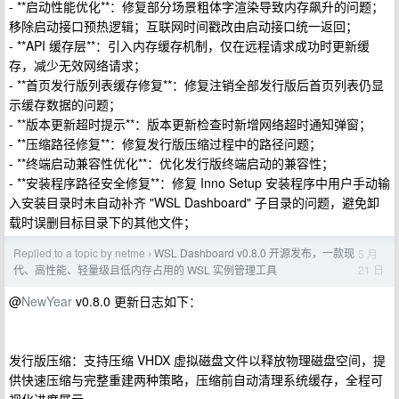
- **启动性能优化**：修复部分场景粗体字渲染导致内存飙升的问题；
移除启动接口预热逻辑；互联网时间戳改由启动接口统一返回；
- **API 缓存层**：引入内存缓存机制，仅在远程请求成功时更新缓
存，减少无效网络请求；
- **首页发行版列表缓存修复**：修复注销全部发行版后首页列表仍显
示缓存数据的问题；
- **版本更新超时提示**：版本更新检查时新增网络超时通知弹窗；
- **压缩路径修复**：修复发行版压缩过程中的路径问题；
- **终端启动兼容性优化**：优化发行版终端启动的兼容性；
- **安装程序路径安全修复**：修复 Inno Setup 安装程序中用户手动输
入安装目录时未自动补齐 "WSL Dashboard" 子目录的问题，避免卸
载时误删目标目录下的其他文件；
Replied to a topic by netme
WSL Dashboard v0.8.0 开源发布，一款现
5 月
›
21 日
代、高性能、轻量级且低内存占用的 WSL 实例管理工具
@
NewYear
v0.8.0 更新日志如下：
发行版压缩：支持压缩 VHDX 虚拟磁盘文件以释放物理磁盘空间，提
供快速压缩与完整重建两种策略，压缩前自动清理系统缓存，全程可