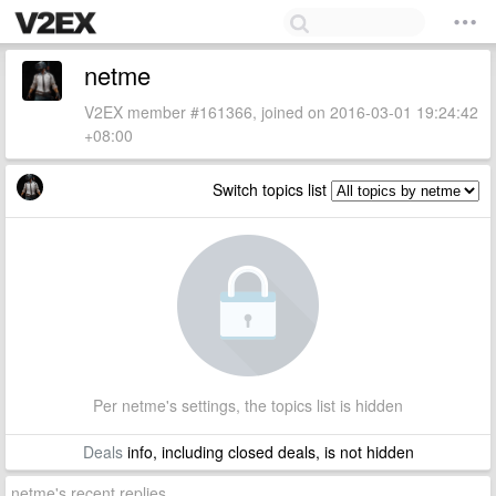
netme
V2EX member #161366, joined on 2016-03-01 19:24:42
+08:00
Switch topics list
Per netme's settings, the topics list is hidden
Deals
info, including closed deals, is not hidden
netme's recent replies