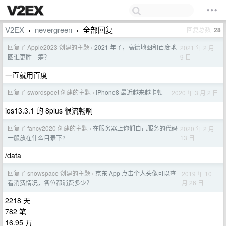
V2EX
nevergreen
全部回复
回复总数
28
›
›
回复了 Apple2023 创建的主题
2021 年了，高德地图和百度地
2021 年 2 月
›
9 日
图谁更胜一筹？
一直就用百度
回复了 swordspoet 创建的主题
iPhone8 最近越来越卡顿
2020 年 3 月 2 日
›
ios13.3.1 的 8plus 很流畅啊
回复了 fancy2020 创建的主题
在服务器上你们自己服务的代码
2020 年 2 月
›
13 日
一般放在什么目录下?
/data
回复了 snowspace 创建的主题
京东 App 点击个人头像可以查
2019 年 10
›
月 26 日
看消费情况，各位都消费多少？
2218 天
782 笔
16.95 万