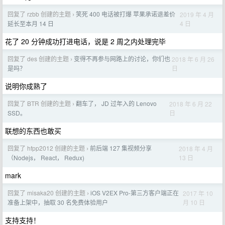
回复了 rzbb 创建的主题
笑死 400 电话被打爆 苹果承诺退差价
2019 年 4 月
›
4 日
延长至本月 14 日
花了 20 分钟成功打进电话，说是 2 周之内处理完毕
回复了 des 创建的主题
变得不再参与网路上的讨论，你们也
2018 年 6 月 26
›
日
是吗？
说明你成熟了
回复了 BTR 创建的主题
翻车了， JD 过年入的 Lenovo
2018 年 6 月 22
›
日
SSD。
联想的东西也敢买
回复了 hfpp2012 创建的主题
前后端 127 集视频分享
2018 年 4 月
›
13 日
（Nodejs， React， Redux)
mark
回复了 misaka20 创建的主题
iOS V2EX Pro-第三方客户端正在
2017 年 10
›
月 10 日
准备上架中，抽取 30 名免费体验用户
支持支持！