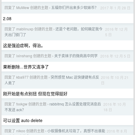
回复了 MuMew 创建的主题
五福你们开出来多少软妹币？
2017 年 1 月 28 日
›
2.08
回复了 mablinuxp 创建的主题
还是个老问题，如何确定我今
2016 年 12 月
›
5 日
天出门锁门了
这是强迫症啊，得治。
回复了 ixinshang 创建的主题
关于卖袜子的微商高中同学
2016 年 12 月 5 日
›
果断删除...世界又清净了
回复了 kba977 创建的主题
突然感觉 Mac 这快捷键有点反
2016 年 10 月 21
›
日
人类了
刚开始是有点别扭 但现在觉得挺好
回复了 fxxkgw 创建的主题
rabbitmq 怎么设置处理完消息后
2016 年 10 月
›
18 日
不发送 ack？
可以设置 auto delete
回复了 nikoo 创建的主题
小蚁摄像机太垃圾了，真想不出谁能
2016 年 8 月
›