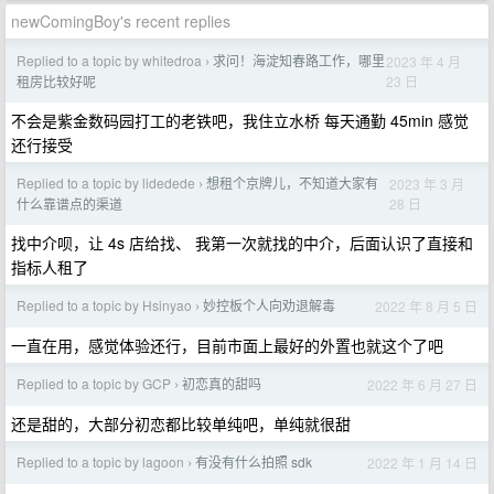
newComingBoy's recent replies
Replied to a topic by whitedroa
求问！海淀知春路工作，哪里
2023 年 4 月
›
23 日
租房比较好呢
不会是紫金数码园打工的老铁吧，我住立水桥 每天通勤 45min 感觉
还行接受
Replied to a topic by lidedede
想租个京牌儿，不知道大家有
2023 年 3 月
›
28 日
什么靠谱点的渠道
找中介呗，让 4s 店给找、 我第一次就找的中介，后面认识了直接和
指标人租了
Replied to a topic by Hsinyao
妙控板个人向劝退解毒
2022 年 8 月 5 日
›
一直在用，感觉体验还行，目前市面上最好的外置也就这个了吧
Replied to a topic by GCP
初恋真的甜吗
2022 年 6 月 27 日
›
还是甜的，大部分初恋都比较单纯吧，单纯就很甜
Replied to a topic by lagoon
有没有什么拍照 sdk
2022 年 1 月 14 日
›