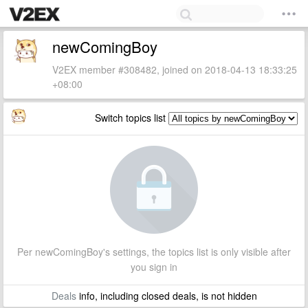
newComingBoy
V2EX member #308482, joined on 2018-04-13 18:33:25
+08:00
Switch topics list
Per newComingBoy's settings, the topics list is only visible after
you sign in
Deals
info, including closed deals, is not hidden