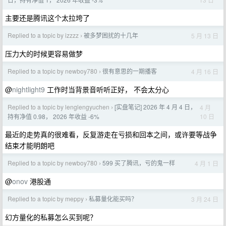
主要还是腾讯这个太拉垮了
Replied to a topic by izzzz
被多梦困扰的十几年
5 月 13 日
›
压力大的时候更容易做梦
Replied to a topic by newboy780
很有意思的一期播客
4 月 16 日
›
@
nightlight9
工作时当背景音听听正好， 不会太分心
Replied to a topic by lenglengyuchen
[实盘笔记] 2026 年 4 月 4 日，
4 月
›
10 日
持有净值 0.98， 2026 年收益 -6%
最近的走势真的很难看，反复游走在亏损和回本之间，或许要等战争
结束才能明朗吧
Replied to a topic by newboy780
599 买了腾讯，亏的鬼一样
4 月 1 日
›
@
onov
港股通
Replied to a topic by meppy
私募量化能买吗？
3 月 24 日
›
幻方量化的私募怎么买到呢？