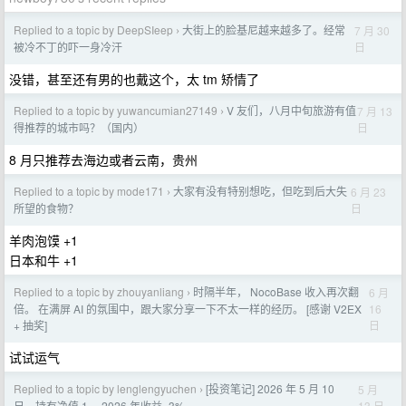
Replied to a topic by DeepSIeep
大街上的脸基尼越来越多了。经常
7 月 30
›
日
被冷不丁的吓一身冷汗
没错，甚至还有男的也戴这个，太 tm 矫情了
Replied to a topic by yuwancumian27149
V 友们，八月中旬旅游有值
7 月 13
›
日
得推荐的城市吗？（国内）
8 月只推荐去海边或者云南，贵州
Replied to a topic by mode171
大家有没有特别想吃，但吃到后大失
6 月 23
›
日
所望的食物？
羊肉泡馍 +1
日本和牛 +1
Replied to a topic by zhouyanliang
时隔半年， NocoBase 收入再次翻
6 月
›
16
倍。 在满屏 AI 的氛围中，跟大家分享一下不太一样的经历。 [感谢 V2EX
日
+ 抽奖]
试试运气
Replied to a topic by lenglengyuchen
[投资笔记] 2026 年 5 月 10
5 月
›
13 日
日，持有净值 1， 2026 年收益 -3%