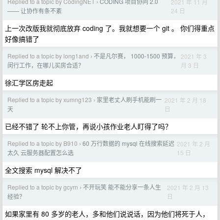
Replied to a topic by CodingNET
CODING 项目协同 2.0
2021 年 11 月
›
24 日
—— 让协作有条不紊
上一次改版我就彻底放弃 coding 了。我就想要一个 git 。 你们得重点
好像搞错了
Replied to a topic by long1and
不是凡尔赛， 1000-1500 预算，
2021 年 3
›
月 3 日
闵行工作，在哪儿买房合适？
徐汇学区房走起
Replied to a topic by xumng123
家里老丈人刷手机能刷一
2021 年 2 月 18
›
日
天
已经不错了 轮不上你管，再说小孩作业老人盯得了吗？
Replied to a topic by B910
60 万行数据的 mysql 在线搜索延迟
2021 年 2 月
›
15 日
太久 云服务器配置怎么选
全文搜索 mysql 解决不了
Replied to a topic by gcyrn
不开玩笑 能不能分享一条人生
2021 年 2 月 13
›
日
经验？
如果家里有 80 多岁的老人，多和他们说说话，因为他们将死于人，