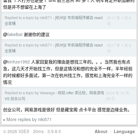
留我 个人打分也是整个 unit 前三总共 90 多个人 明年肯定升职加薪的
但是并不想留在上海了
Replied to a topic by niki571
[杭州]2 年前端程序媛会 react
2017 年 1 月 6
›
日
全家桶
@
fakelbst
谢谢你的建议
Replied to a topic by niki571
[杭州]2 年前端程序媛会 react
2017 年 1 月 6
›
日
全家桶
@
kinhze1992
人家回复我的理由是想找三年的。。。当然我也有点
急，这几天才开始找工作，但是这情况和想的完全不一样，半年经验
的时候都好多面试，第一次在杭州找工作，感觉和上海完全不一样的
情况
Replied to a topic by Veeeega
校招 offer 求比较，网易游戏
2016 年 10 月
›
26 日
VS 创业公司
创业公司，网易游戏是很好 但是藏宝阁 点卡平台 感觉是边缘业务。
More replies by niki571
»
© 2026 V2EX · 20ms · 3.9.8.5
About
·
Language