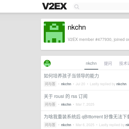
nkchn
V2EX member #477930, joined on
nkchn
提问
技术
如何培养孩子当领导的能力
问与答
•
nkchn
•
Jul 20
• Lastly replied by
nkchn
关于 rousi 的 rss 订阅
问与答
•
nkchn
•
Mar 7, 2025
为啥我重装系统后 qBittorrent 好像无法下
问与答
•
nkchn
•
Mar 6, 2025
• Lastly replied by
n