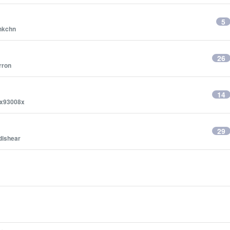
5
nkchn
26
rron
14
x93008x
29
dishear