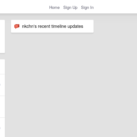
Home
Sign Up
Sign In
nkchn's recent timeline updates