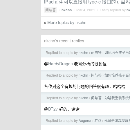
iPad air4 可以直接用 type-c 接口的 u 盘
问与答
•
nkchn
•
Mar 4, 2021
• Lastly replied by
n
More topics by nkchn
»
nkchn's recent replies
Replied to a topic by
nkchn
问与答
如何培养孩子当
›
›
@
HardyDragon
老哥分析的很到位
Replied to a topic by
nkchn
问与答
如何培养孩子当
›
›
各位对这个有趣的问题的回答很有趣，哈哈哈
Replied to a topic by
nkchn
问与答
为啥我重装系统后 q
›
›
@
DT27
好的，谢谢
Replied to a topic by
Augoror
游戏
光追是游戏发展
›
›