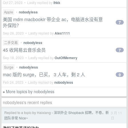
Oct 27, 2023 • Lastly replied by
lhkk
Apple
•
nobodyless
美国 mdm macbookir 带企业 ac，电脑进水没有意
7
外保险？
Sep 26, 2023 • Lastly replied by
Alex1111
二手交易
•
nobodyless
45 收网易云音乐会员
7
Sep 18, 2023 • Lastly replied by
OutOfMemery
Surge
•
nobodyless
mac 版的 surge，已买， 3 人车，剩 2 人
9
Feb 24, 2023 • Lastly replied by
nobodyless
More topics by nobodyless
»
nobodyless's recent replies
Replied to a topic by Haixiang
深圳外企 Shopback 招聘，不卷，新
3 月 11
›
日
团队非常 Nice~