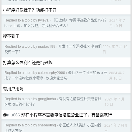
小程序好像挂了？功能打不开
Replied to a topic by Kyleva
（已上线）你觉得这款产品怎么样？
2024 年 7
›
月 10 日
base 上海，加入我吧，寻找创始合伙人！
搜不到了
Replied to a topic by madao199
开发了一个游戏社区 老哥们
2024 年 7 月 10
›
日
锐评一下？
打算怎么盈利？还是纯兴趣
Replied to a topic by cutemurphy2000
最近帮一位阿里的高 p 完
2024 年 7
›
月 10 日
成了一个宠物社区小程序·· 欢迎大家赏玩·
有用户用吗
Replied to a topic by gongjinchu
有没有之前做过社交或者社
2024 年 7 月
›
10 日
区类项目的小伙伴？
@
mu666
现在小程序不需要电信增值营业证了，有备案就行
Replied to a topic by shebaoting
小区超人上线啦！小区内找
2024 年 7 月 9
›
日
工作太方便！