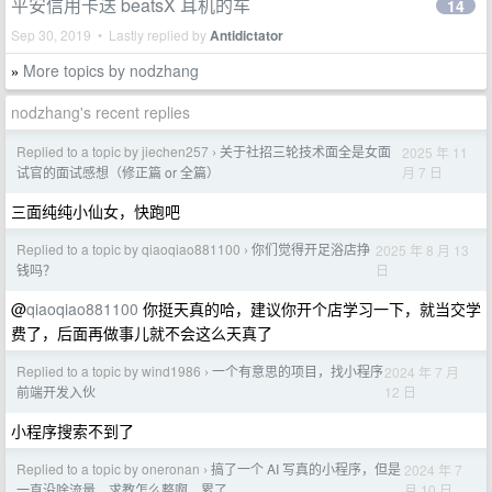
平安信用卡送 beatsX 耳机的车
14
Sep 30, 2019 • Lastly replied by
Antidictator
More topics by nodzhang
»
nodzhang's recent replies
Replied to a topic by jiechen257
关于社招三轮技术面全是女面
2025 年 11
›
月 7 日
试官的面试感想（修正篇 or 全篇）
三面纯纯小仙女，快跑吧
Replied to a topic by qiaoqiao881100
你们觉得开足浴店挣
2025 年 8 月 13
›
日
钱吗？
@
qiaoqiao881100
你挺天真的哈，建议你开个店学习一下，就当交学
费了，后面再做事儿就不会这么天真了
Replied to a topic by wind1986
一个有意思的项目，找小程序
2024 年 7 月
›
12 日
前端开发入伙
小程序搜索不到了
Replied to a topic by oneronan
搞了一个 AI 写真的小程序，但是
2024 年 7
›
月 10 日
一直没啥流量，求教怎么整啊，累了