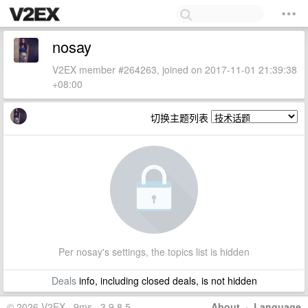
nosay
V2EX member #264263, joined on 2017-11-01 21:39:38
+08:00
切换主题列表
Per nosay's settings, the topics list is hidden
Deals
info, including closed deals, is not hidden
© 2026 V2EX · 9ms · 3.9.8.5
About
·
Language