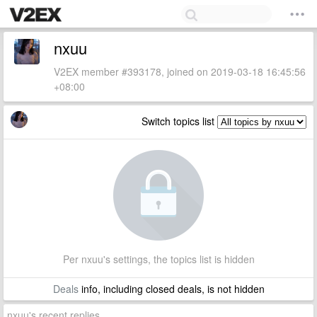
nxuu
V2EX member #393178, joined on 2019-03-18 16:45:56
+08:00
Switch topics list
Per nxuu's settings, the topics list is hidden
Deals
info, including closed deals, is not hidden
nxuu's recent replies