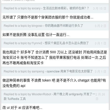
Replied to a topic by socary
生活远比剧本精彩，被抓奸在床？？
3 月 15 日
›
无所谓了 只要你不是那个穿美团衣服的那个 你就是成功者...
Replied to a topic by bingoso
你的路由器不间断运行多久了
3 月 2 日
›
如果不是我折腾 没事乱设置 估计一直运行...
Replied to a topic by f1ynnv2
想买个美区礼品卡怎么这么费劲了
3 月 1 日
›
我也用这个 好多年了 合计消费 500 刀以上 还没被封 开始用闲鱼还是
淘宝买过卡 账号不知道怎么了 我给苹果客服打电话 处理过一次.之后
再也不敢再咸鱼和淘宝买卡
Replied to a topic by sampeng
openclaw 用来下电影实在太舒服了
3 月 1 日
›
做这种简单的事情 不浪费 token 吧 是不是不介入 chatgpt 也能用?有
没有免费的 api
Replied to a topic by WoodenRobot
两个晚上用 antigravity 开发了一
2 月 26
›
日
款 TuiRedis 工具
改 ui 对于 ai 应该不难吧...