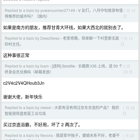
Replied to a topic by yuwancumian27149
V 友们，八月中旬旅游有值
7 月 13
›
日
得推荐的城市吗？（国内）
如果是南方的朋友，推荐甘青大环线，如果大西北的就别去了。
Replied to a topic by DeepSIeep
老家修路，简单聊一下村里那无敌
7 月 13
›
日
的村主任。
这种事很正常
Replied to a topic by foam
[送码] Scrollie - 长截图 iOS 上线，送 50 个
2 月
›
23 日
终身会员兑换码（邮箱发放）
c2V4c2V4QHoub3Jn
谢谢大佬，新年快乐
Replied to a topic by viweei
大家有没有用过京东京造的产品？ 我的
1 月 28
›
日
智能锁简直就是工业垃圾
买过京造浴霸，不好用，坏了 2 两次了。
Replied to a topic by Nexora
我是家中独子，婆媳关系不好，老婆不
1 月 22
›