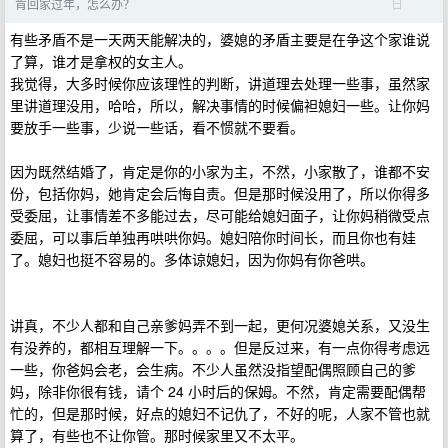
日
肯回家过年，怎么办？
有些矛盾不是一天两天能解决的，婆媳的矛盾主要是在争这个家谁说
了算，谁才是拿权的女主人。
我觉得，大多时候你应该理性的判断，讲道理去处理一些事，虽然家
里讲道理没用，哈哈，所以，解决事情的时候偏袒媳妇一些。让你妈
要放手一些事，少说一些话，看不惯就不要看。
因为既然结婚了，肯定是你的小家为主，不然，小家散了，谁都不安
份，包括你妈，她肯定会后悔自责。但是那时候没用了，所以你得多
受委屈，让事情差不多能过去，尽可能给媳妇面子，让你妈稍微受点
委屈，可以事后单独再哄哄你妈。媳妇陪你时间长，而且你也有娃
了。媳妇也挺不容易的。多体谅媳妇，因为你妈有你爸哄。
讲真，不少人都和自己亲爹妈弄不到一起，更何况婆媳关系，又没生
有没养的，都相互理解一下。。。。但是反过来，有一点你得考虑远
一些，你爸妈会老，会生病。不少人虽然没指望配偶照顾自己的爹
妈，除非你很有钱，请个 24 小时后的保姆。不然，肯定需要配偶帮
忙的，但是那时候，好点的媳妇不记仇了，不好的呢，人家不管也就
算了，有些也不让你管。那时候家里又不太平。