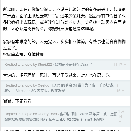
所以啊，现在让你妈少说点，不说把儿媳妇哄的有多高兴了，起码别
有矛盾，面子上能过去就行了。过年少呆几天，然后你有节假日了也
多陪媳妇出去玩玩，或者逢年过节给老丈人，丈母娘主动买点东西啥
的，人心都是肉长的么，你媳妇应该也通情达理呢。
家家有本难念的经，人无完人，多多相互体谅，有些事也就含含糊糊
过去了。
祝家庭幸福，身体健康。
Replied to a topic by Stupid22
结婚是不是都得要忍？？
1 月 17 日
›
肯定的，相互理解，忍让。再说了反过来，对方也在忍让你。
Replied to a topic by Ceelog
[送码][终身会员] 当年为了省一千多块钱，
1 月
›
16 日
我买了 Macbook 8G 内存版，现在发现...
谢谢，下周看看
1 月
Replied to a topic by CherryGods
[福利，新帖] 2026 新年第二波：送顶
›
14
配创始珍藏版懒猫微服 NAS 私有云 (LC-02 32G+8T) 及机械键盘
日