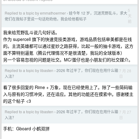
5
Replied to a topic by emmathoermer
娃今年 12 岁，沉迷荒野乱斗，求大
›
天
佬们在我帖子里说一句话劝劝他，我会给他看帖子
前
我来给荒野乱斗说几句好话。
作为 supercell 旗下的快速竞技类游戏，游戏品质包括审美都是在线
的。主流英雄都可以通过星妙之路获得，比起一般的抽卡游戏，这方
面不算特别逼氪（腾云代理情况不是很清楚，我玩的全球版本）
另一个容易忽视的问题是社交。MC/蛋仔也是小朋友们的社交媒介。
Replied to a topic by libasten
2026 年过半了，你们现在在用什么输
7 月 28
›
日
入法？
看了很多回复的 Rime + 万象，现在已经使用上了。除了一些简码输
入与原有的习惯冲突，还在适应。其他的功能还在摸索中。感谢楼主
的这个帖子 <3
Replied to a topic by libasten
2026 年过半了，你们现在在用什么输
7 月 27
›
日
入法？
手机：Gboard 小鹤双拼