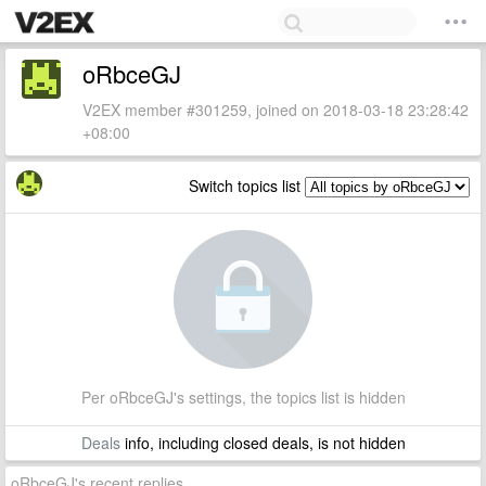
oRbceGJ
V2EX member #301259, joined on 2018-03-18 23:28:42
+08:00
Switch topics list
Per oRbceGJ's settings, the topics list is hidden
Deals
info, including closed deals, is not hidden
oRbceGJ's recent replies