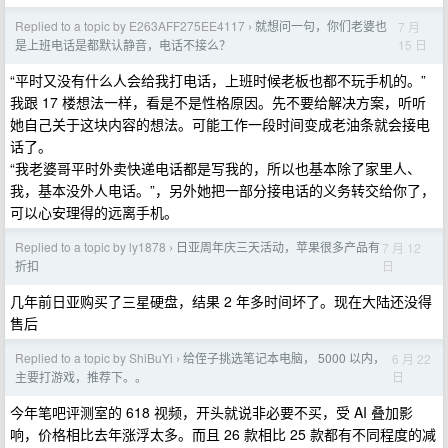
Replied to a topic by E263AFF275EE4117
就想问一句，你们老婆也
7 月
›
15 日
是上班电话是都默认静音，电话不接么？
“平时又没有什么人会给我打电话，上班时候老板也都不玩手机的。”
我跟 17 楼想法一样，看是不是性格原因。先不要给解决方案，听听
她自己关于这块内容的想法。可能工作一段时间变成老油条就会接电
话了。
“我老婆哥平时外卖快递电话都是写我的，所以也基本除了家里人、
我，基本没外人电话。”，另外她把一部分接电话的义务转交给你了，
可以心安理得的远离手机。
Replied to a topic by ly1878
日亚周年庆三天活动，苹果很多产品有
7 月 12
›
日
折扣
几年前日亚购买了三星硬盘，结果 2 年多时间坏了。现在大陆还没得
售后
Replied to a topic by ShiBuYi
给侄子挑选笔记本电脑， 5000 以内，
6 月 22
›
日
主要打游戏，推荐下。。
今年笔吧评测室的 618 视频，开头就说非必要不买，受 AI 叠加影
响，价格相比去年涨浮太多。而且 26 款相比 25 款都有不同程度的减