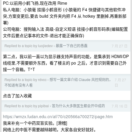
PC:以前用小鹤飞扬,现在改用 Rime
私人电脑：小狼毫 挂接小鹤音形 (小狼毫的 F4 快捷键与其他软件冲
突,方案变更后,要去 build 文件夹内把 F4 从 hotkey 里删掉,再重新部
署)
公司电脑：搜狗输入法 高级-自定义短语 挂接小鹤音形码表(编辑配置
文件后要点记事本的文件-退出才能正确保存)
Replied to a topic by luojiedev
暴露一下自己的愚蠢
7 月 27 日
›
第二点，我以前一直以为显示器支持声音的功能，是集承到 HDMI/DP
线缆里,不需要额外东西，看了楼主的 po 之后，才意识到需要自己外
接一个音箱。T^T
Replied to a topic by rdvcc
想写一篇文章介绍 Claude 风控规则的，
7 月 27
›
日
不知道有没有人看
点击了加入收藏
Replied to a topic by pipibai
答为什么大多数医生都会开中成药
7 月 16 日
›
https://wmzx.fudan.edu.cn/af/70/c20566a700272/page.htm
我来补充一个中药双盲实验。[滑稽]
网络上的中医不需要越辩越明，大家各自安好就好。