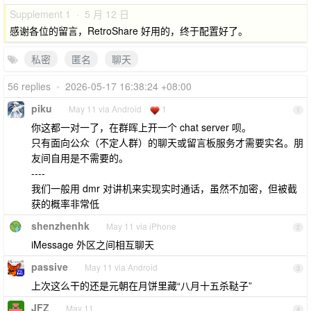
Supplement 1 · 5 月 12 日
感谢各位的留言，RetroShare 好用的，终于配置好了。
私密
匿名
聊天
56 replies
•
2026-05-17 16:38:24 +08:00
piku
May 11 via Android
1
1
你这都一对一了，在群晖上开一个 chat server 呗。
只有面向公众（不定人群）的聊天或留言板服务才需要实名。朋
友间自用是不需要的。
----
我们一般用 dmr 对讲机来实现实时通话，虽然不加密，但被截
获的概率非常低
shenzhenhk
May 11 via iPhone
2
iMessage 外区之间相互聊天
passive
May 11 via Android
3
上次这么干的还是元朝在月饼里藏“八月十五杀鞑子”
JFZ
May 11
4