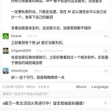
所有已经备案的网站、APP 都不会提供这类服务，法规要求
一定要私密的话，只能走自建，现在 AI 这么强完全可以自己设
计一个，发挥下自己的脑洞
多重加密是肯定的，且加密方式、加密密钥都不相同
liuxue
May 12
54
之前看到有个用 git 提交当聊天的。
irrigate2554
May 13 via Android
55
信息加密后微信聊就行，之前好像看到过一个相关软件，实现基
于微信的端到端加密
timothyye
May 17
56
@
nc
这个可行，就是稍微麻烦一点
© 2026 V2EX · 89ms · 3.9.8.5
About
·
Language
券商万一免五开户活动火热进行中！
›
a股万一免五活动火热进行中！留言就抽鼠标键盘！