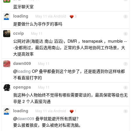
蓝牙聊天室
loading
May 11 via Android
3
5
是要做什么为非作歹的事吗
ccvip
May 11
6
公网对讲(海能达 南山 滔滔)，DMR ，teamspeak ，mumble --
-全都用过，最后选用南山，正常的多人异地协同工作场景，大
大提高效率
dawn009
May 11
7
@
loading
OP 叠甲都叠到这个地步了，还是能遇到你这样啥都
不看直接打字的
opengps
May 11
8
我这种小人物始终不觉得有哪些需要密谈的，最高保密等级也无
非是 2 个人直接沟通
loading
May 11 via Android
1
9
@
dawn009
叠甲就能避开所有质疑？
要么披着狼皮，要么被绝对私密洗脑。