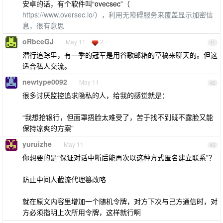
安卓的话，有个软件叫“ovecsec”（
https://www.oversec.io/），利用无障碍服务来覆盖显示加密信
息，很有意思
oRbceGJ
May 11
2
41
潜行追踪里，有一季的冠军是用谷歌邮箱的草稿来聊天的。但这
适合私人交流。
newtype0092
May 11
42
很多讨厌监控追求隐私的人，给我的感觉就是：
“我想抢银行，但面罩捂脸太难受了，苦于找不到既不露脸又能
保持凉爽的方案”
yuruizhe
May 11
43
你想要的是“保证对话中断后能再次以这种方式匿名建立联系”？
防止中间人截流代理篡改咯
就在原文内容里增加一个随机令牌，对方下次与己方通信时，对
方必须指明上次所用令牌，这样就行啊