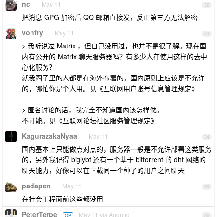
nc
May 11
32
把消息 GPG 加密后 QQ 邮箱直接发，反正第三方无法解密
vonfry
May 11
33
> 我听说过 Matrix ，但自己没用过，也并不是很了解。现在国
内有公开的 Matrix 聊天服务器吗？有多少人在使用这样的去中
心化服务？
就我圈子里的人都是在海外布署的。国内原则上应该是不允许
的，哪怕你是个人用。见《互联网用户账号信息管理规定》
> 匿名讨论的话，我完全不知道国内该怎样做。
不可能。见《互联网论坛社区服务管理规定》
KagurazakaNyaa
May 11
34
国内基本上只能做点对点的，服务器一般是不允许部署这类服务
的，另外我记得 biglybt 还有一个基于 bittorrent 的 dht 网络的
聊天能力，好像可以在下载同一个种子的用户之间聊天
padapen
May 11
35
在社会工程面前这些都没用
PeterTerpe
May 11 via Android
OP
36