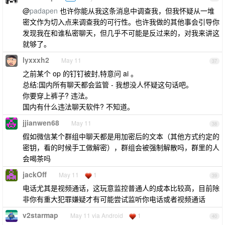
@
padapen
也许你能从我这条消息中调查我，但我怀疑从一堆
密文作为切入点来调查我的可行性。也许我做的其他事会引导你
发现我在和谁私密聊天，但几乎不可能是反过来的，对我来讲这
就够了。
lyxxxh2
May 11
37
之前某个 op 的钉钉被封,特意问 ai 。
总结:国内所有聊天都会监管 - 我想没人怀疑这句话吧。
你要穿上裤子? 违法。
国内有什么违法聊天软件? 不知道。
jjianwen68
May 11
38
假如微信某个群组中聊天都是用加密后的文本（其他方式约定的
密钥，看的时候手工做解密），群组会被强制解散吗，群里的人
会喝茶吗
jackOff
May 11
1
39
电话尤其是视频通话，这玩意监控普通人的成本比较高，目前除
非你有重大犯罪嫌疑才有可能尝试监听你电话或者视频通话
v2starmap
May 11 via Android
1
40