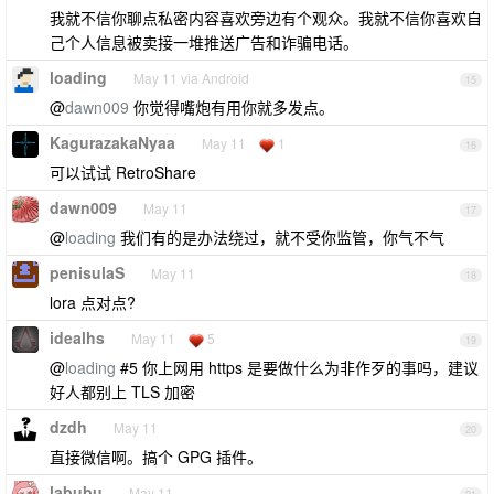
我就不信你聊点私密内容喜欢旁边有个观众。我就不信你喜欢自
己个人信息被卖接一堆推送广告和诈骗电话。
loading
May 11 via Android
15
@
dawn009
你觉得嘴炮有用你就多发点。
KagurazakaNyaa
May 11
1
16
可以试试 RetroShare
dawn009
May 11
17
@
loading
我们有的是办法绕过，就不受你监管，你气不气
penisulaS
May 11
18
lora 点对点?
idealhs
May 11
5
19
@
loading
#5 你上网用 https 是要做什么为非作歹的事吗，建议
好人都别上 TLS 加密
dzdh
May 11
20
直接微信啊。搞个 GPG 插件。
labubu
May 11