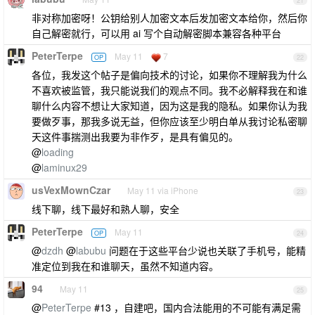
21
非对称加密呀！公钥给别人加密文本后发加密文本给你，然后你
自己解密就行，可以用 ai 写个自动解密脚本兼容各种平台
PeterTerpe
May 11
7
OP
22
各位，我发这个帖子是偏向技术的讨论，如果你不理解我为什么
不喜欢被监管，我只能说我们的观点不同。我不必解释我在和谁
聊什么内容不想让大家知道，因为这是我的隐私。如果你认为我
要做歹事，那我多说无益，但你应该至少明白单从我讨论私密聊
天这件事揣测出我要为非作歹，是具有偏见的。
@
loading
@
laminux29
usVexMownCzar
May 11 via iPhone
23
线下聊，线下最好和熟人聊，安全
PeterTerpe
May 11
OP
24
@
dzdh
@
labubu
问题在于这些平台少说也关联了手机号，能精
准定位到我在和谁聊天，虽然不知道内容。
94
May 11
25
@
PeterTerpe
#13 ，自建吧，国内合法能用的不可能有满足需