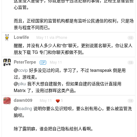
这里没人是傻子，你就是想干违法犯罪的事情，正经生意谁会担
心监管。
而且，正经国家的监管机构都是有监听公民通信的权利，只是场
景与程度不同而已。
Lowlife
May 11 via iPhone
12
醒醒，并没有人多少人和“你”聊天，更别说匿名聊天，你让家人
朋友下载 TG 专门和你聊天都做不到。
PeterTerpe
May 11
OP
13
@
ccvip
好多没见过的词，学习了，不过 teamspeak 倒是用
过，游戏麦。
@
piku
我不大想自建服务，但如果自建的话我估计直接用
Matrix 了，没用过群晖这类产品。
dawn009
May 11
5
14
@
loading
说明你要么见识短呗，要么别有用心，要么被监管洗
脑呗。
除了露阴癖，谁会把自己隐私给别人看啊。