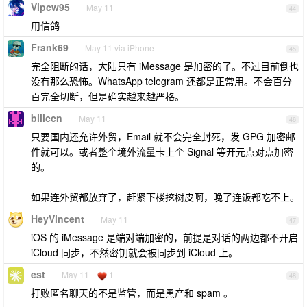
Vipcw95
May 11
44
用信鸽
Frank69
May 11 via iPhone
45
完全阻断的话，大陆只有 iMessage 是加密的了。不过目前倒也
没有那么恐怖。WhatsApp telegram 还都是正常用。不会百分
百完全切断，但是确实越来越严格。
billccn
May 11
46
只要国内还允许外贸，Email 就不会完全封死，发 GPG 加密邮
件就可以。或者整个境外流量卡上个 Signal 等开元点对点加密
的。
如果连外贸都放弃了，赶紧下楼挖树皮啊，晚了连饭都吃不上。
HeyVincent
May 11
47
iOS 的 iMessage 是端对端加密的，前提是对话的两边都不开启
iCloud 同步，不然密钥就会被同步到 iCloud 上。
est
May 11
1
48
打败匿名聊天的不是监管，而是黑产和 spam 。