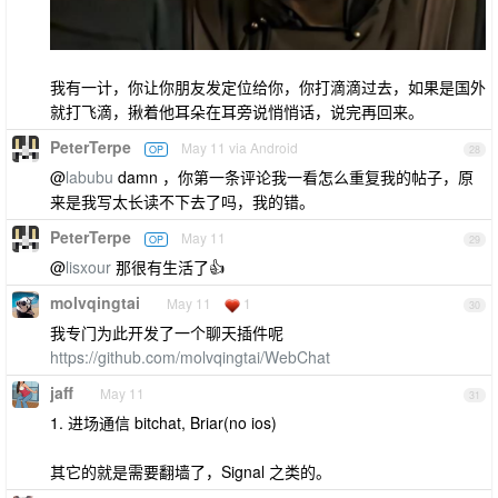
我有一计，你让你朋友发定位给你，你打滴滴过去，如果是国外
就打飞滴，揪着他耳朵在耳旁说悄悄话，说完再回来。
PeterTerpe
May 11 via Android
OP
28
@
labubu
damn ，你第一条评论我一看怎么重复我的帖子，原
来是我写太长读不下去了吗，我的错。
PeterTerpe
May 11
OP
29
@
lisxour
那很有生活了👍
molvqingtai
May 11
1
30
我专门为此开发了一个聊天插件呢
https://github.com/molvqingtai/WebChat
jaff
May 11
31
1. 进场通信 bitchat, Briar(no ios)
其它的就是需要翻墙了，Signal 之类的。