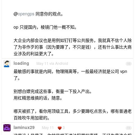
@
opengps
同意你的观点。
op 只提国内，棱镜门他一概不知。
大企业内部会议也是用例如钉钉等公共服务，我就真不信个人除
了为非作歹的事（因为要蹲了，不只是钱），还有什么事比大商
业涉及的利益更大了。
loading
May 11 via Android
10
最敏感的事就是内网，物理隔离等，一般最经济就是公司 vpn
了。
别想白嫖完成这些事，衡量一下投入产出。
用杠精思维搞的话，随意。
哪天被抓了，看你用顶级工具，多少要蹲吃点苦头，哪有普通老
百姓吹牛用加密的。
laminux29
May 11
3
11