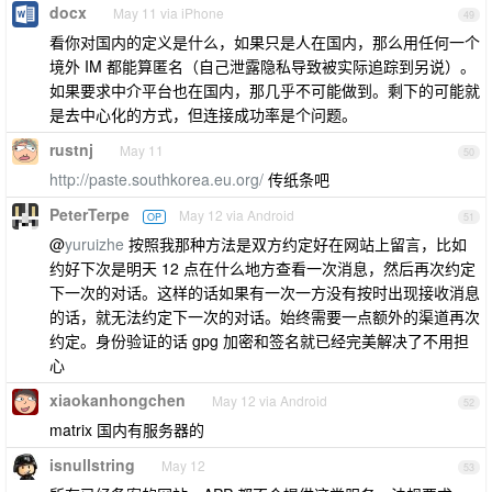
docx
May 11 via iPhone
49
看你对国内的定义是什么，如果只是人在国内，那么用任何一个
境外 IM 都能算匿名（自己泄露隐私导致被实际追踪到另说）。
如果要求中介平台也在国内，那几乎不可能做到。剩下的可能就
是去中心化的方式，但连接成功率是个问题。
rustnj
May 11
50
http://paste.southkorea.eu.org/
传纸条吧
PeterTerpe
May 12 via Android
OP
51
@
yuruizhe
按照我那种方法是双方约定好在网站上留言，比如
约好下次是明天 12 点在什么地方查看一次消息，然后再次约定
下一次的对话。这样的话如果有一次一方没有按时出现接收消息
的话，就无法约定下一次的对话。始终需要一点额外的渠道再次
约定。身份验证的话 gpg 加密和签名就已经完美解决了不用担
心
xiaokanhongchen
May 12 via Android
52
matrix 国内有服务器的
isnullstring
May 12
53