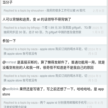
当分子
Replied to a topic by shoushen
政府的很多工作可以被 AI 取代
2 月 9 日
›
人可以背锅和追责，变 ai 的话领导不得背锅了
Replied to a topic by bfhyqy
T 楼 1.99 元 30 张英国 giffgaff， TG 群
2025 年
›
1 月 9 日
抽奖同步送 30 张，总计 60 张，为 giffgaff 中国的普及做贡献
参加一下
Replied to a topic by oaza
apple store 购买订阅的喝水羊驼，切
2024 年 9
›
月 6 日
换 apple store 账号就没有
@
mirtest
是直接买断的，算了懒得发邮件了，普通功能用一用，就是
没看到有别的人和我一样，很奇怪不知道是不是我自己的原因
Replied to a topic by oaza
apple store 购买订阅的喝水羊驼，切
2024 年 9
›
月 5 日
换 apple store 账号就没有
@
wellblink
果然还是写错了，写之前还想了一下，哈哈哈哈。是 app
store
Replied to a topic by oaza
两个 apple id 分别使用邮箱和手机号
2024 年 8 月
›
7 日
注册如何整合起来