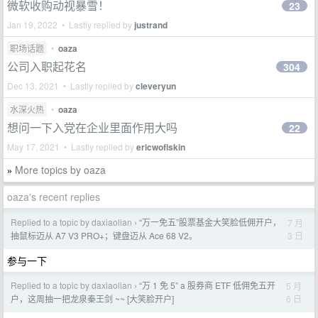
微软收购动视暴雪！
23
Jan 19, 2022 • Lastly replied by
justrand
职场话题
•
oaza
公司入职起花名
304
Dec 13, 2021 • Lastly replied by
cleveryun
水深火热
•
oaza
想问一下入党在企业里面作用大吗
22
May 17, 2021 • Lastly replied by
ericwoflskin
More topics by oaza
»
oaza's recent replies
Replied to a topic by daxiaolian
“万一免五”股票基金大笑脸低佣开户，
7 月
›
3 日
抽鼠标迈从 A7 V3 PRO+；键盘迈从 Ace 68 V2。
参与一下
Replied to a topic by daxiaolian
“万 1 免 5” a 股券商 ETF 低佣免五开
5 月
›
6 日
户，这周抽一把龙泉秦王剑 ~~ [大笑脸开户]