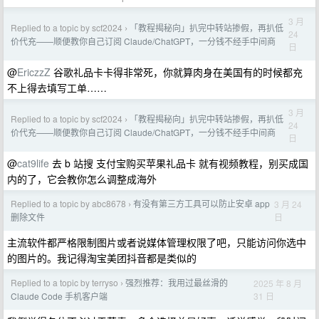
3 月
Replied to a topic by scf2024
「教程揭秘向」扒完中转站掺假，再扒低
›
24
价代充——顺便教你自己订阅 Claude/ChatGPT，一分钱不经手中间商
日
@
EriczzZ
谷歌礼品卡卡得非常死，你就算肉身在美国有的时候都充
不上得去填写工单……
3 月
Replied to a topic by scf2024
「教程揭秘向」扒完中转站掺假，再扒低
›
24
价代充——顺便教你自己订阅 Claude/ChatGPT，一分钱不经手中间商
日
@
cat9life
去 b 站搜 支付宝购买苹果礼品卡 就有视频教程，别买成国
内的了，它会教你怎么调整成海外
Replied to a topic by abc8678
有没有第三方工具可以防止安卓 app
3 月 24
›
日
删除文件
主流软件都严格限制图片或者说媒体管理权限了吧，只能访问你选中
的图片的。我记得淘宝美团抖音都是类似的
Replied to a topic by terryso
强烈推荐：我用过最丝滑的
2025 年 8 月
›
31 日
Claude Code 手机客户端