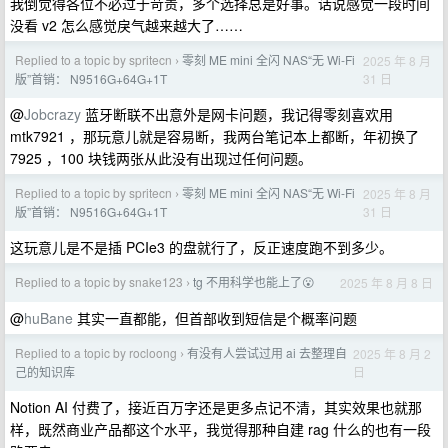
我倒觉得各位不必过于苛责，多个选择总是好事。话说感觉一段时间
没看 v2 怎么感觉戾气越来越大了……
Replied to a topic by spritecn
零刻 ME mini 全闪 NAS“无 Wi-Fi
2025 年 8 月
›
31 日
版”首销： N9516G+64G+1T
@
Jobcrazy
蓝牙断联不出意外是网卡问题，我记得零刻喜欢用
mtk7921 ，那玩意儿就是容易断，我两台笔记本上都断，年初换了
7925 ，100 块钱两张从此没有出现过任何问题。
Replied to a topic by spritecn
零刻 ME mini 全闪 NAS“无 Wi-Fi
2025 年 8 月
›
31 日
版”首销： N9516G+64G+1T
这玩意儿是不是插 PCIe3 的盘就行了，反正速度跑不到多少。
Replied to a topic by snake123
tg 不用科学也能上了😮
2025 年 8 月 8 日
›
@
huBane
其实一直都能，但首部收到短信是个概率问题
Replied to a topic by rocloong
有没有人尝试过用 ai 去整理自
2025 年 8 月 2
›
日
己的知识库
Notion AI 付费了，接近百万字还是更多点记不清，其实效果也就那
样，既然商业产品都这个水平，我觉得那种自建 rag 什么的也有一段