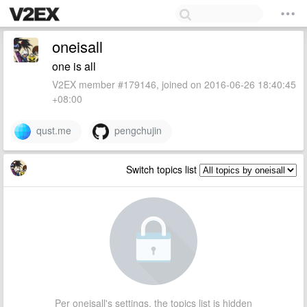
oneisall
one is all
V2EX member #179146, joined on 2016-06-26 18:40:45
+08:00
qust.me
pengchujin
Switch topics list
Per oneisall's settings, the topics list is hidden