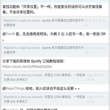
查找功能和「共享位置」不一样，你是家长的话你可以点开查找看
看。不会共享位置的。
Replied to a topic by razios
spotify 各方面确实比国内音乐平
2022 年 4 月 30
›
日
台要优秀
@
CenN
是，先充值再发短信，大概 2 元 人民币一条，发一条就 OK
。
Replied to a topic by razios
spotify 各方面确实比国内音乐平
2022 年 4 月 30
›
日
台要优秀
分享下我的菲律宾 Spotify 订阅教程视频：
https://youtu.be/GyNXwq52qSw
Replied to a topic by oneisall
阿里云 CDN 被攻击，一早起来
2022 年 4 月
›
23 日
欠费 600 多停机了
@
KepaThings
哈哈，别人应该也不会这么无聊 = =
Replied to a topic by oneisall
阿里云 CDN 被攻击，一早起来
2022 年 4 月
›
23 日
欠费 600 多停机了