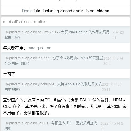
Deals
info, including closed deals, is not hidden
oneisall's recent replies
Replied to a topic by squirrel7105
大家 VibeCoding 的作品最终用
7 月 23
›
日
起来了嘛？
每天都在用：
mac.qust.me
Replied to a topic by ihainan
分享个人软路由、NAS 和家庭服
2024 年 7 月
›
30 日
务器的使用情况
学习了
Replied to a topic by yinchunde
支持 Apple TV 的联动开关机
2024 年 7 月
›
20 日
的电视是？
直说国产的：这两年的 TCL 和雷鸟（也是 TCL ）做的最好，HDMI-
CEC 齐全。其次是小米，除了多设备互相跳转，都 OK 。其它国产就
不用看了，比俩都差很多。
Replied to a topic by Jat001
与陌生人拼车一定要关闭查找
2022 年 5 月 2
›
日
功能