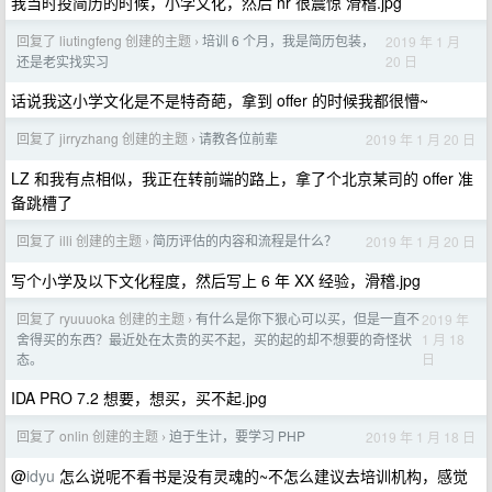
我当时投简历的时候，小学文化，然后 hr 很震惊 滑稽.jpg
回复了 liutingfeng 创建的主题
培训 6 个月，我是简历包装，
2019 年 1 月
›
20 日
还是老实找实习
话说我这小学文化是不是特奇葩，拿到 offer 的时候我都很懵~
回复了 jirryzhang 创建的主题
请教各位前辈
2019 年 1 月 20 日
›
LZ 和我有点相似，我正在转前端的路上，拿了个北京某司的 offer 准
备跳槽了
回复了 illi 创建的主题
简历评估的内容和流程是什么？
2019 年 1 月 20 日
›
写个小学及以下文化程度，然后写上 6 年 XX 经验，滑稽.jpg
回复了 ryuuuoka 创建的主题
有什么是你下狠心可以买，但是一直不
2019 年
›
1 月 18
舍得买的东西？最近处在太贵的买不起，买的起的却不想要的奇怪状
日
态。
IDA PRO 7.2 想要，想买，买不起.jpg
回复了 onlin 创建的主题
迫于生计，要学习 PHP
2019 年 1 月 18 日
›
@
idyu
怎么说呢不看书是没有灵魂的~不怎么建议去培训机构，感觉