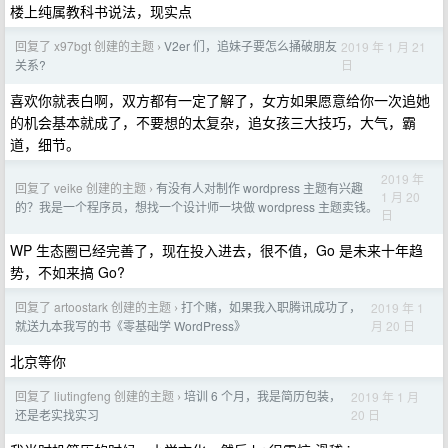
楼上纯属教科书说法，现实点
回复了 x97bgt 创建的主题
V2er 们，追妹子要怎么捅破朋友
2019 年 1 月 21
›
日
关系?
喜欢你就表白啊，双方都有一定了解了，女方如果愿意给你一次追她
的机会基本就成了，不要想的太复杂，追女孩三大技巧，大气，霸
道，细节。
2019 年
回复了 veike 创建的主题
有没有人对制作 wordpress 主题有兴趣
›
1 月 20
的？我是一个程序员，想找一个设计师一块做 wordpress 主题卖钱。
日
WP 生态圈已经完善了，现在投入进去，很不值，Go 是未来十年趋
势，不如来搞 Go?
回复了 artoostark 创建的主题
打个赌，如果我入职腾讯成功了，
2019 年 1
›
月 20 日
就送九本我写的书《零基础学 WordPress》
北京等你
回复了 liutingfeng 创建的主题
培训 6 个月，我是简历包装，
2019 年 1 月
›
20 日
还是老实找实习