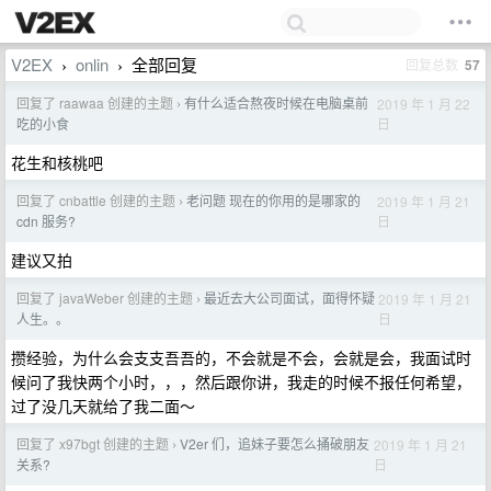
V2EX
onlin
全部回复
回复总数
57
›
›
回复了 raawaa 创建的主题
有什么适合熬夜时候在电脑桌前
2019 年 1 月 22
›
日
吃的小食
花生和核桃吧
回复了 cnbattle 创建的主题
老问题 现在的你用的是哪家的
2019 年 1 月 21
›
日
cdn 服务?
建议又拍
回复了 javaWeber 创建的主题
最近去大公司面试，面得怀疑
2019 年 1 月 21
›
日
人生。。
攒经验，为什么会支支吾吾的，不会就是不会，会就是会，我面试时
候问了我快两个小时，，，然后跟你讲，我走的时候不报任何希望，
过了没几天就给了我二面～
回复了 x97bgt 创建的主题
V2er 们，追妹子要怎么捅破朋友
2019 年 1 月 21
›
日
关系?