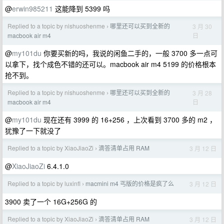
@
erwin985211
这能降到 5399 吗
Replied to a topic by nishuoshenme
哪里还可以买到全新的
3 月 30
›
日
macbook air m4
@
my101du
你要买新的吗，我说的闲鱼二手的，一般 3700 多一点可
以拿下，找个成色不错的还可以。macbook air m4 5199 的价格根本
抢不到。
Replied to a topic by nishuoshenme
哪里还可以买到全新的
3 月 28
›
日
macbook air m4
@
my101du
现在还有 3999 的 16+256 ，上次看到 3700 多的 m2 ，
犹豫了一下就没了
Replied to a topic by XiaoJiaoZi
滴答清单占用 RAM
3 月 12 日
›
@
XiaoJiaoZi
6.4.1.0
Replied to a topic by luxinfl
macmini m4 丐版的价格是疯了么
3 月 12 日
›
3900 卖了一个 16G+256G 的
Replied to a topic by XiaoJiaoZi
滴答清单占用 RAM
3 月 12 日
›