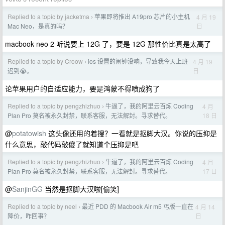
Replied to a topic by jacketma
苹果即将推出 A19pro 芯片的小主机
4 月 19
›
日
Mac Neo，是真的吗？
macbook neo 2 听说要上 12G 了，要是 12G 那性价比真是太高了
Replied to a topic by Croow
ios 设置的闹钟没响，导致我今天上班
4 月 19
›
日
迟到😭。
论苹果用户的自适应能力，要是鸿蒙不得喷成狗了
Replied to a topic by pengzhizhuo
牛逼了，我的阿里云百炼 Coding
4 月
›
18 日
Plan Pro 莫名被永久封禁，联系客服，无法解封。寻求替代。
@
potatowish
这头像还用的着搜？一看就是抠脚大汉。你说的压抑是
什么意思，敲代码敲傻了就知道个压抑是吧
Replied to a topic by pengzhizhuo
牛逼了，我的阿里云百炼 Coding
4 月
›
17 日
Plan Pro 莫名被永久封禁，联系客服，无法解封。寻求替代。
@
SanjinGG
当然是抠脚大汉啦[偷笑]
Replied to a topic by neel
最近 PDD 的 Macbook Air m5 丐版一直在
4 月 14
›
日
降价，咋回事？