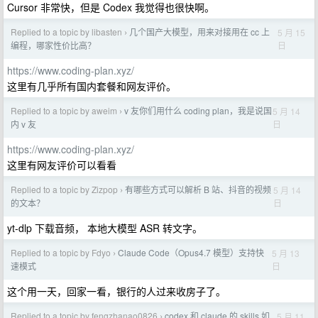
Cursor 非常快，但是 Codex 我觉得也很快啊。
Replied to a topic by libasten
几个国产大模型，用来对接用在 cc 上
5 月 15
›
日
编程，哪家性价比高？
https://www.coding-plan.xyz/
这里有几乎所有国内套餐和网友评价。
Replied to a topic by aweim
v 友你们用什么 coding plan，我是说国
5 月 14
›
日
内 v 友
https://www.coding-plan.xyz/
这里有网友评价可以看看
Replied to a topic by Zizpop
有哪些方式可以解析 B 站、抖音的视频
5 月 14
›
日
的文本？
yt-dlp 下载音频， 本地大模型 ASR 转文字。
Replied to a topic by Fdyo
Claude Code（Opus4.7 模型）支持快
5 月 13
›
日
速模式
这个用一天，回家一看，银行的人过来收房子了。
Replied to a topic by fengzhanao0826
codex 和 claude 的 skills 如
5 月 11
›