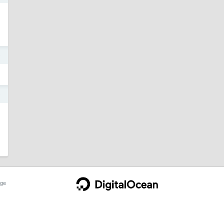
9
9
ge