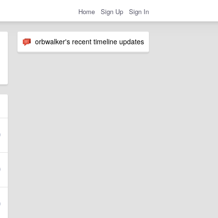
Home
Sign Up
Sign In
orbwalker's recent timeline updates