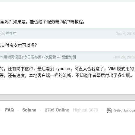
的更优方案吗？如果是，能否给个服务端 /客户端教程。
ps 推荐的
Dec 4, 201
呗，或支付宝支付可以吗？
down 编辑阅读器] 今日发布第八次更新 --- 键盘制图
Nov 28, 201
还有简书这种，最后看到 zybuluo，简直太合我意了，VIM 模式用的
主题等等，还有速度，本地客户端一样的流畅，不知道作者幕后付出了多少啊。
·
FAQ
·
Solana
·
2795 Online
Highest 6679
·
Select Langua