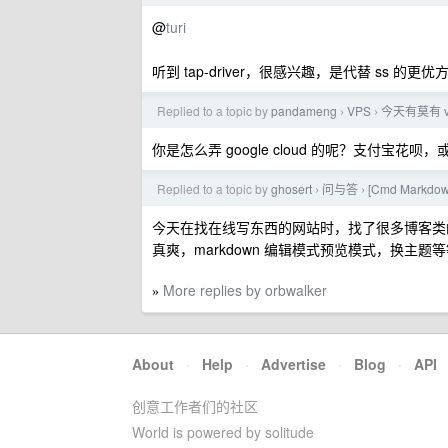
@
turi
听到 tap-driver，很感兴趣，是代替 ss 
Replied to a topic by
pandameng
VPS
今天有莫有 v
›
›
你是怎么弄 google cloud 的呢？支付宝花
Replied to a topic by
ghosert
问与答
[Cmd Mark
›
›
今天在找在线写东西的网站时，找了很多博客类的，
真爽，markdown 编辑模式预览模式，换
More replies by orbwalker
»
About
·
Help
·
Advertise
·
Blog
·
API
创意工作者们的社区
World is powered by solitude