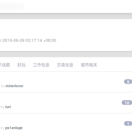
 2019-06-09 03:17:14 +08:00
术话题
好玩
工作信息
交易信息
城市相关
5
d by
mine4ever
10
d by
turi
1
d by
ps1aniuge