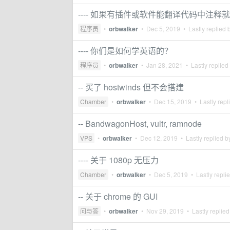
---- 如果有插件或软件能翻译代码中注释
程序员
•
orbwalker
•
Dec 5, 2019
• Lastly replied 
---- 你们是如何学英语的？
程序员
•
orbwalker
•
Jan 28, 2021
• Lastly replied
-- 买了 hostwinds 但不会搭建
Chamber
•
orbwalker
•
Dec 15, 2019
• Lastly repl
-- BandwagonHost, vultr, ramnode
VPS
•
orbwalker
•
Dec 12, 2019
• Lastly replied 
---- 关于 1080p 无压力
Chamber
•
orbwalker
•
Dec 5, 2019
• Lastly repli
-- 关于 chrome 的 GUI
问与答
•
orbwalker
•
Nov 29, 2019
• Lastly replie