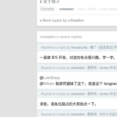
# 关于梯子
Chamber
•
orbwalker
•
Dec 1, 2019
• Lastly repli
More topics by orbwalker
»
orbwalker's recent replies
Replied to a topic by
Twosecurity
推广
[信息安全] 
›
›
一直做 B/S 开发，对逆向有点感兴趣，学一学。
Replied to a topic by
orbwalker
程序员
centos 
›
›
@
LokiSharp
@
littleylv
我居然漏掉了这个，就是这个 langpack
Replied to a topic by
orbwalker
程序员
centos 
›
›
求助，请各位路过的大哥指点一下。
Replied to a topic by
orbwalker
程序员
为什么它这
›
›