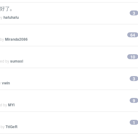
就好了。
3
by
hafuhafu
64
 by
Miranda2086
10
ied by
sumaxi
3
by
vwin
9
ed by
MYI
1
d by
TtiGeR