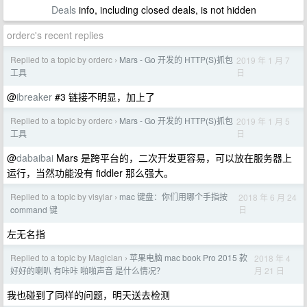
Deals
info, including closed deals, is not hidden
orderc's recent replies
Replied to a topic by orderc
Mars - Go 开发的 HTTP(S)抓包
2019 年 1 月 7
›
日
工具
@
ibreaker
#3 链接不明显，加上了
Replied to a topic by orderc
Mars - Go 开发的 HTTP(S)抓包
2019 年 1 月 5
›
日
工具
@
dabaibai
Mars 是跨平台的，二次开发更容易，可以放在服务器上
运行，当然功能没有 fiddler 那么强大。
Replied to a topic by visylar
mac 键盘：你们用哪个手指按
2018 年 6 月 24
›
日
command 键
左无名指
Replied to a topic by Magician
苹果电脑 mac book Pro 2015 款
2018 年 4
›
月 21 日
好好的喇叭 有咔咔 啪啪声音 是什么情况？
我也碰到了同样的问题，明天送去检测