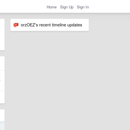
Home
Sign Up
Sign In
orzOEZ's recent timeline updates
3