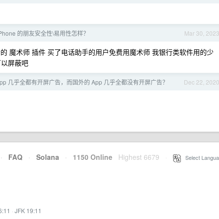
Phone 的朋友安全性\易用性怎样？
Mar 30, 202
的 魔术师 插件 买了电话助手的用户免费用魔术师 我银行类软件用的少
可以屏蔽吧
pp 几乎全都有开屏广告，而国外的 App 几乎全都没有开屏广告？
Dec 22, 202
·
FAQ
·
Solana
·
1150 Online
Highest 6679
·
Select Langua
6:11
·
JFK 19:11