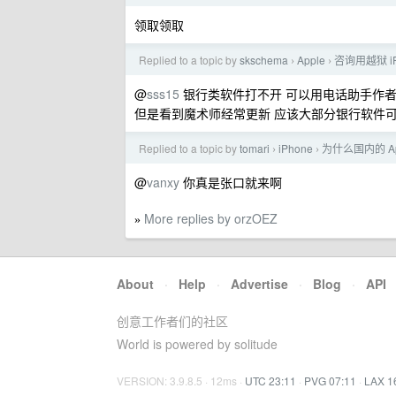
领取领取
Replied to a topic by
skschema
Apple
咨询用越狱 i
›
›
@
sss15
银行类软件打不开 可以用电话助手作者
但是看到魔术师经常更新 应该大部分银行软件
Replied to a topic by
tomari
iPhone
为什么国内的 A
›
›
@
vanxy
你真是张口就来啊
More replies by orzOEZ
»
About
·
Help
·
Advertise
·
Blog
·
API
创意工作者们的社区
World is powered by solitude
VERSION: 3.9.8.5 · 12ms ·
UTC 23:11
·
PVG 07:11
·
LAX 1