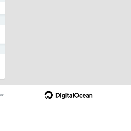
3
0
ge