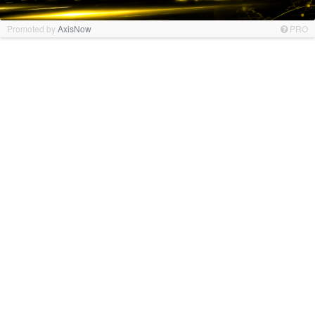
Promoted by
AxisNow
PRO