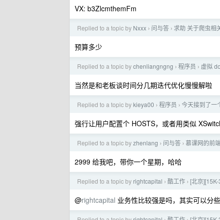
VX: b3ZlcmthemFm
Replied to a topic by
Nxxx
问与答
求助 关于爬虫相
›
›
预算多少
Replied to a topic by
chenliangngng
程序员
虚拟 d
›
›
当然是和老板谈时间分几期迭代优化慢慢解啦
Replied to a topic by
kieya00
程序员
今天接到了一
›
›
强行让用户配置个 HOSTS，或者用类似 XSwitc
Replied to a topic by
zhenlang
问与答
慕课网的前
›
›
2999 给我吧，带你一个星期，哈哈
Replied to a topic by
rightcapital
酷工作
[北京][15K
›
›
@
rightcapital
业务性比较强是吗，其实可以分些
Replied to a topic by
rightcapital
酷工作
[北京][15K