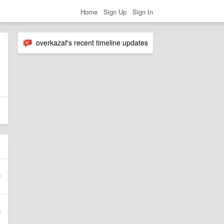
Home
Sign Up
Sign In
overkazaf's recent timeline updates