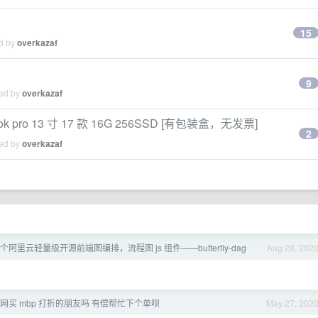
15
ed by
overkazaf
9
ied by
overkazaf
o 13 寸 17 款 16G 256SSD [有包装盒，无发票]
2
ied by
overkazaf
个阿里云轻量级开源前端图编排，流程图 js 组件——butterfly-dag
Aug 28, 202
网买 mbp 打折的朋友吗 有偿帮忙下个单呗
May 27, 202