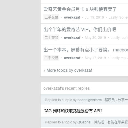
爱奇艺黄金会员月卡 6 块钱便宜卖了
二手交易
•
overkazaf
•
Jul 19, 2019
• Lastly repli
出个半年的爱奇艺 VIP，你们出价吧
二手交易
•
overkazaf
•
May 30, 2019
• Lastly repl
出一个本本，屏幕有点小了要换。 macbook pr
二手交易
•
overkazaf
•
May 17, 2019
• Lastly repl
More topics by overkazaf
»
overkazaf's recent replies
Replied to a topic by
noonnightstorm
程序员
分享一
›
›
DAG 判环和获取路径是否有 API?
Replied to a topic by
QGabriel
问与答
有能在苹果官
›
›