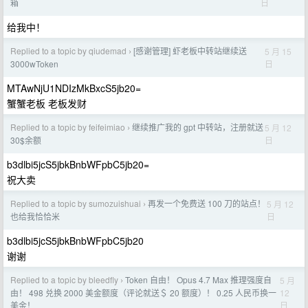
日
箱
给我中！
Replied to a topic by qiudemad
[感谢管理] 虾老板中转站继续送
5 月 15
›
日
3000wToken
MTAwNjU1NDIzMkBxcS5jb20=
蟹蟹老板 老板发财
Replied to a topic by feifeimiao
继续推广我的 gpt 中转站，注册就送
5 月 12
›
日
30$余额
b3dlbi5jcS5jbkBnbWFpbC5jb20=
祝大卖
Replied to a topic by sumozuishuai
再发一个免费送 100 刀的站点！
5 月 12
›
日
也给我恰恰米
b3dlbi5jcS5jbkBnbWFpbC5jb20
谢谢
Replied to a topic by bleedfly
Token 自由！ Opus 4.7 Max 推理强度自
5 月
›
12
由！ 498 兑换 2000 美金额度（评论就送＄ 20 额度）！ 0.25 人民币换一
日
美金！