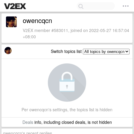
owencqcn
V2EX member #583011, joined on 2022-05-27 16:57:04
+08:00
Switch topics list
Per owencqcn's settings, the topics list is hidden
Deals
info, including closed deals, is not hidden
owencqcn's recent replies