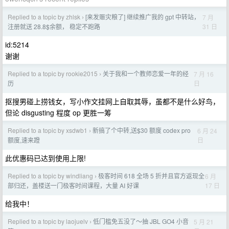
Replied to a topic by zhlsk
[来发赈灾粮了] 继续推广我的 gpt 中转站，
7 月
›
31 日
注册就送 28.8$余额， 稳定不跑路
id:5214
谢谢
Replied to a topic by rookie2015
关于我和一个教师恋爱一年的经
7 月 16
›
日
历
抠搜男碰上捞钱女，写小作文挂网上自取其辱，虽都不是什么好鸟，
但论 disgusting 程度 op 更胜一筹
Replied to a topic by xsdwb1
新搞了个中转,送$30 额度 codex pro
6 月 24
›
日
额度,速来蹬
此优惠码已达到使用上限!
Replied to a topic by windliang
极客时间 618 全场 5 折并且官方返现全
6 月
›
17 日
部归还，盖楼送一门极客时间课程，大量 AI 好课
给我中！
Replied to a topic by laojuelv
低门槛免五没了～抽 JBL GO4 小音
5 月 21
›