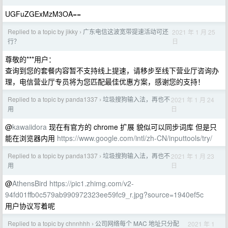
UGFuZGExMzM3OA==
Replied to a topic by jikky
广东电信这波宽带提速活动可还
2021 年 1 月 25
›
日
行？
尊敬的***用户：
查询到您的套餐内容暂不支持线上提速，请移步至线下营业厅咨询办
理，电信营业厅专员将为您匹配最佳优惠方案，感谢您的支持！
Replied to a topic by panda1337
垃圾搜狗输入法，再也不
2021 年 1 月 24
›
日
用
@
kawaiidora
现在有官方的 chrome 扩展 貌似可以同步词库 但是只
能在浏览器内用
https://www.google.com/intl/zh-CN/inputtools/try/
Replied to a topic by panda1337
垃圾搜狗输入法，再也不
2021 年 1 月 23
›
日
用
@
AthensBird
https://pic1.zhimg.com/v2-
94fd01ffb0c579ab990972323ee59fc9_r.jpg?source=1940ef5c
用户协议写着呢
Replied to a topic by chnnhhh
公司网络每个 MAC 地址只分配
2021 年 1
›