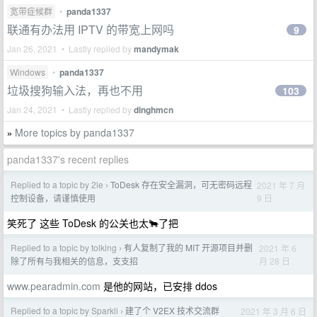
宽带症候群
•
panda1337
联通有办法用 IPTV 的带宽上网吗
9
Jan 26, 2021 • Lastly replied by
mandymak
Windows
•
panda1337
垃圾搜狗输入法，再也不用
103
Jan 24, 2021 • Lastly replied by
dinghmcn
More topics by panda1337
»
panda1337's recent replies
Replied to a topic by 2le
ToDesk 存在安全漏洞，可无密码远程
2021 年 7 月
›
9 日
控制设备，请谨慎使用
笑死了 这些 ToDesk 的公关也太🐂了把
Replied to a topic by tolking
有人复制了我的 MIT 开源项目并删
2021 年 6
›
月 28 日
除了所有与我相关的信息，支支招
www.pearadmin.com
是他的网站，已安排 ddos
Replied to a topic by Sparkli
建了个 V2EX 技术交流群
2021 年 3 月 6 日
›