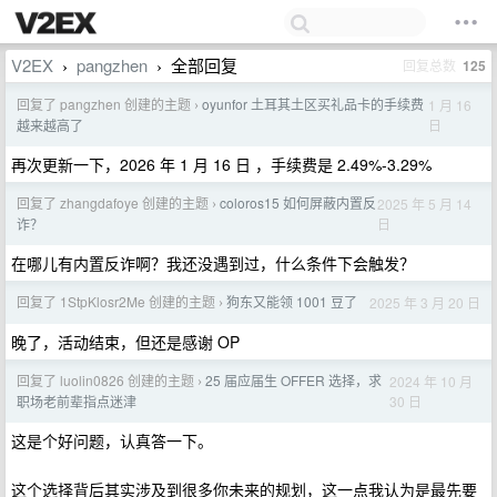
V2EX
pangzhen
全部回复
回复总数
125
›
›
回复了 pangzhen 创建的主题
oyunfor 土耳其土区买礼品卡的手续费
1 月 16
›
日
越来越高了
再次更新一下，2026 年 1 月 16 日 ，手续费是 2.49%-3.29%
回复了 zhangdafoye 创建的主题
coloros15 如何屏蔽内置反
2025 年 5 月 14
›
日
诈？
在哪儿有内置反诈啊？我还没遇到过，什么条件下会触发？
回复了 1StpKlosr2Me 创建的主题
狗东又能领 1001 豆了
2025 年 3 月 20 日
›
晚了，活动结束，但还是感谢 OP
回复了 luolin0826 创建的主题
25 届应届生 OFFER 选择，求
2024 年 10 月
›
30 日
职场老前辈指点迷津
这是个好问题，认真答一下。
这个选择背后其实涉及到很多你未来的规划，这一点我认为是最先要