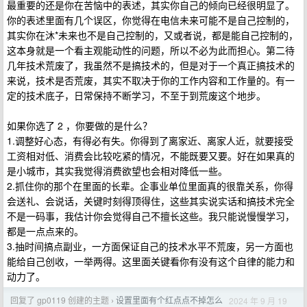
最重要的还是你在苦恼中的表述，其实你自己的倾向已经很明显了。
你的表述里面有几个误区，你觉得在电信未来可能不是自己控制的，
其实你在沐*未来也不是自己控制的，又或者说，都是能自己控制的，
这本身就是一个看主观能动性的问题，所以不必为此而担心。第二待
几年技术荒废了，我虽然不是搞技术的，但是对于一个真正搞技术的
来说，技术是否荒废，其实不取决于你的工作内容和工作量的。有一
定的技术底子，日常保持不断学习，不至于到荒废这个地步。
如果你选了 2 ，你要做的是什么？
1.调整好心态，有得必有失。你得到了离家近、离家人近，就要接受
工资相对低、消费会比较吃紧的情况，不能既要又要。好在如果真的
是小城市，其实我觉得消费欲望也会相对降低一些。
2.抓住你的那个在里面的长辈。企事业单位里面真的很靠关系，你得
会送礼、会说话，关键时刻得顶得住，这些其实说实话和搞技术完全
不是一码事，我估计你会觉得自己不擅长这些。我只能说慢慢学习，
都是一点点来的。
3.抽时间搞点副业，一方面保证自己的技术水平不荒废，另一方面也
能给自己创收，一举两得。这里面关键看你有没有这个自律的能力和
动力了。
回复了 gp0119 创建的主题
设置里面有个红点点不掉怎么
2024 年 9 月 19
›