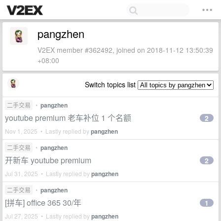
pangzhen
V2EX member #362492, joined on 2018-11-12 13:50:39
+08:00
Switch topics list
二手交易
•
pangzhen
youtube premium 老车补位 1 个名额
2
Nov 1, 2025 • Lastly replied by
pangzhen
二手交易
•
pangzhen
开新车 youtube premium
2
Jul 31, 2025 • Lastly replied by
pangzhen
二手交易
•
pangzhen
[拼车] office 365 30/年
1
Jul 27, 2025 • Lastly replied by
pangzhen