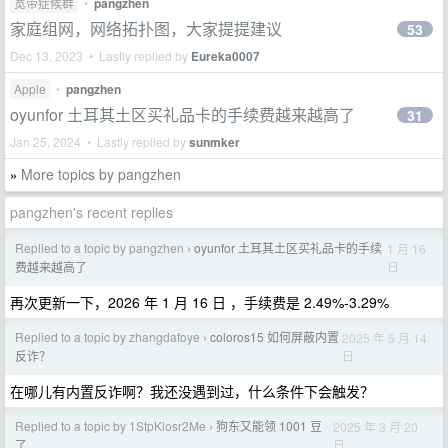
宽带症候群
•
pangzhen
家庭组网，网络拓扑图，大家提提建议
53
Dec 13, 2023 • Lastly replied by
Eureka0007
Apple
•
pangzhen
oyunfor 土耳其土区买礼品卡的手续费越来越高了
31
Jan 25, 2024 • Lastly replied by
sunmker
More topics by pangzhen
»
pangzhen's recent replies
Replied to a topic by pangzhen
oyunfor 土耳其土区买礼品卡的手续
1 月 16
›
日
费越来越高了
再次更新一下，2026 年 1 月 16 日 ，手续费是 2.49%-3.29%
Replied to a topic by zhangdafoye
coloros15 如何屏蔽内置
2025 年 5 月 14
›
日
反诈？
在哪儿有内置反诈啊？我还没遇到过，什么条件下会触发？
Replied to a topic by 1StpKlosr2Me
狗东又能领 1001 豆
2025 年 3 月 20
›
日
了