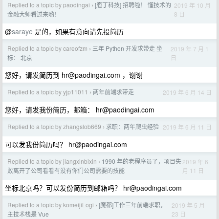
Replied to a topic by paodingai
[庖丁科技] 招聘啦！ 懂技术的
2019 年 10 月
›
8 日
金融大师看过来哟！
@
saraye
是的，如果有意向请先投简历
Replied to a topic by careofzm
三年 Python 开发求带走 坐
2019 年 7 月 1
›
日
标： 北京
您好，请发简历到
hr@paodingai.com
，谢谢
Replied to a topic by yjp11011
两年前端求带走
2019 年 6 月 14 日
›
您好，请发我份简历，邮箱：
hr@paodingai.com
Replied to a topic by zhangslob669
求职：两年爬虫经验
2019 年 6 月 11 日
›
可以发我份简历吗？
hr@paodingai.com
Replied to a topic by jiangxinbixin
1990 年的老程序员了，项目失
2019 年 6
›
月 11 日
败离开了公司看看有没有你们公司需要的技能
坐标北京吗？可以发份简历到邮箱吗？
hr@paodingai.com
Replied to a topic by komeijiLogi
[魔都]工作三年前端求职，
2019 年 5 月
›
23 日
主技术栈是 Vue