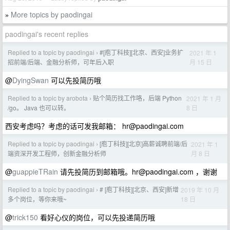
More topics by paodingai
»
paodingai's recent replies
Replied to a topic by paodingai
#[庖丁科技][北京、西安]业务扩
2021 年 1
›
月 15 日
招前端/后端、金融分析师，可年后入职
@
DyingSwan
可以先投简历哦
Replied to a topic by arobota
贴个简历找工作咯，后端 Python
2021 年 1 月
›
8 日
/go。 Java 也可以转。
西安考虑吗？考虑的话可发我邮箱：
hr@paodingai.com
Replied to a topic by paodingai
[庖丁科技][北京]高薪诚聘前端/后
2021 年 1
›
月 8 日
端资深开发工程师，创新金融分析师
@
guappieTRain
请先投简历到邮箱哦。
hr@paodingai.com
，谢谢
Replied to a topic by paodingai
# [庖丁科技][北京、西安]新增
2019 年 10 月
›
18 日
多个岗位，等你来哦~
@
trick150
看好心仪的岗位，可以先投递简历哦