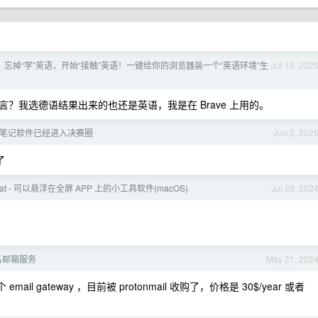
忘掉“学”英语，开始“接触”英语！一键给你的浏览器装一个“英语环境”生
Jul 16, 202
？我选德语结果出来的也还是英语，我是在 Brave 上用的。
笔记软件已经进入决赛圈
Jun 2, 202
了
Float - 可以悬浮在全屏 APP 上的小工具软件(macOS)
Jul 29, 202
名邮箱服务
May 21, 202
ail gateway ，目前被 protonmail 收购了，价格是 30$/year 或者