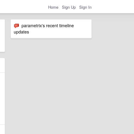
Home
Sign Up
Sign In
parametrix's recent timeline
updates