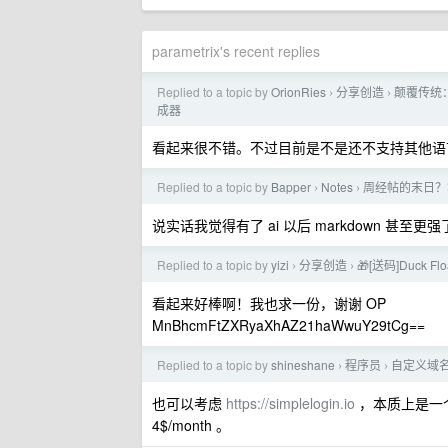
parametrix's recent replies
Replied to a topic by
OrionRies
分享创造
颠覆传统：
›
›
成器
看起来很不错。不过目前是不是还不支持其他语言
Replied to a topic by
Bapper
Notes
周经帖的末日？
›
›
说实话我觉得有了 ai 以后 markdown 甚至更强
Replied to a topic by
yizi
分享创造
🎁[送码]Duck 
›
›
看起来好棒啊！我也求一份，谢谢 OP
MnBhcmFtZXRyaXhAZ21haWwuY29tCg==
Replied to a topic by
shineshane
程序员
自定义域
›
›
也可以考虑
https://simplelogin.io
，本质上是一个 em
4$/month 。