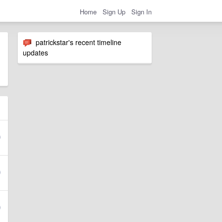
Home
Sign Up
Sign In
patrickstar's recent timeline
updates