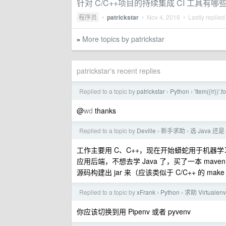
针对 C/C++项目的持续集成 CI 工具有哪
程序员
•
patrickstar
•
Nov 4, 2016
• Lastly replied
More topics by patrickstar
»
patrickstar's recent replies
Replied to a topic by
patrickstar
Python
'Item({!r}
›
›
@
wd
thanks
Replied to a topic by
Deville
新手求助
选 Java 还是 
›
›
工作主要用 C、C++，现在开始蟒蛇用于机器学
应用后端，不想去学 Java 了，买了一本 mave
源码构建出 jar 来（应该类似于 C/C++ 的 m
Replied to a topic by
xFrank
Python
求助 Virtual
›
›
你应该切换到用 Pipenv 或者 pyvenv