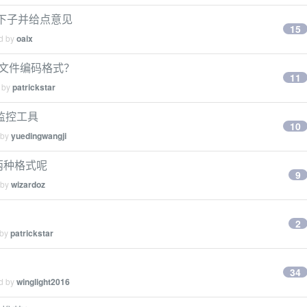
讨一下子并给点意见
15
ed by
oaix
换文件编码格式？
11
d by
patrickstar
监控工具
10
 by
yuedingwangji
有两种格式呢
9
 by
wizardoz
2
 by
patrickstar
34
ed by
winglight2016