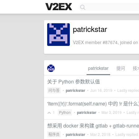
patrickstar
V2EX member #87674, joined on 
patrickstar
提问
技
关于 Python 参数默认值
问与答
•
patrickstar
•
Jun 16, 2019
• Lastly replie
'Item({!r})'.format(self.name) 中的 !r 是
1
Python
•
patrickstar
•
Mar 3, 2019
• Lastly 
想采用 docker 来构建 gitlab + gitlab
程序员
•
patrickstar
•
Mar 2, 2018
• Lastly replied