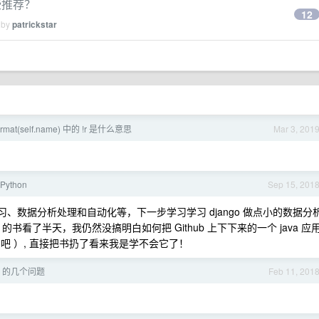
些推荐？
12
 by
patrickstar
)'.format(self.name) 中的 !r 是什么意思
Mar 3, 201
Python
Sep 15, 201
习、数据分析处理和自动化等，下一步学习学习 django 做点小的数据分
n 的书看了半天，我仍然没搞明白如何把 Github 上下下来的一个 java 应
ake 吧 ）, 直接把书扔了看来我是学不会它了！
env 的几个问题
Feb 11, 201