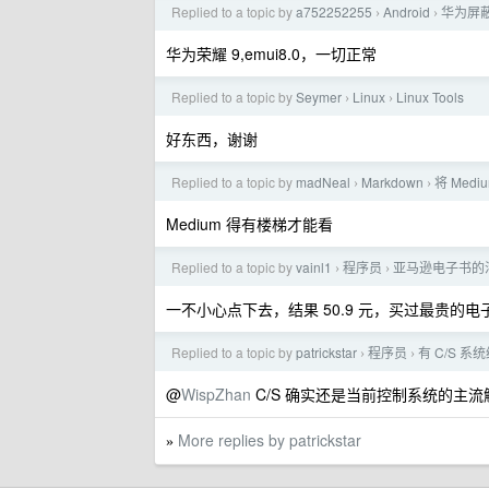
Replied to a topic by
a752252255
Android
华为屏蔽 g
›
›
华为荣耀 9,emui8.0，一切正常
Replied to a topic by
Seymer
Linux
Linux Tools
›
›
好东西，谢谢
Replied to a topic by
madNeal
Markdown
将 Med
›
›
Medium 得有楼梯才能看
Replied to a topic by
vainl1
程序员
亚马逊电子书的活动
›
›
一不小心点下去，结果 50.9 元，买过最贵的
Replied to a topic by
patrickstar
程序员
有 C/S 
›
›
@
WispZhan
C/S 确实还是当前控制系统的主流
More replies by patrickstar
»