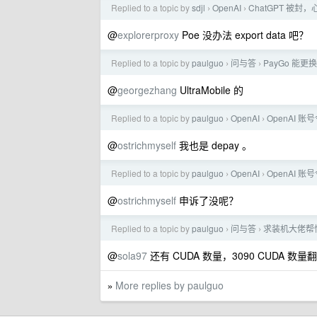
Replied to a topic by
sdjl
OpenAI
ChatGPT 被
›
›
@
explorerproxy
Poe 没办法 export data 吧？
Replied to a topic by
paulguo
问与答
PayGo 能
›
›
@
georgezhang
UltraMobile 的
Replied to a topic by
paulguo
OpenAI
OpenAI 
›
›
@
ostrichmyself
我也是 depay 。
Replied to a topic by
paulguo
OpenAI
OpenAI 
›
›
@
ostrichmyself
申诉了没呢？
Replied to a topic by
paulguo
问与答
求装机大佬帮
›
›
@
sola97
还有 CUDA 数量，3090 CUDA 数
More replies by paulguo
»