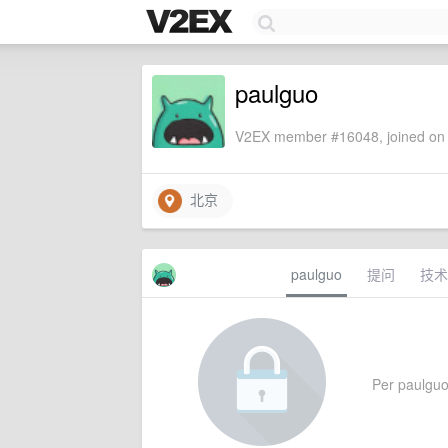
paulguo
V2EX member #16048, joined on 
北京
paulguo
提问
技术
Per paulguo'