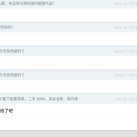
封，心累，有没有可用的国内版替代品？
May 29, 202
更换号码吗？
May 28, 202
账号今天突然被封了
May 27, 202
账号今天突然被封了
May 27, 202
忙看下配置清单，二手 3090，其余全新，炼丹用
Apr 26, 202
量翻倍了吧