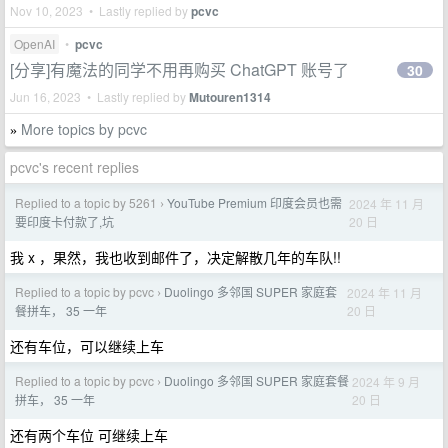
Nov 10, 2023 • Lastly replied by
pcvc
OpenAI
•
pcvc
[分享]有魔法的同学不用再购买 ChatGPT 账号了
30
Jun 16, 2023 • Lastly replied by
Mutouren1314
More topics by pcvc
»
pcvc's recent replies
Replied to a topic by 5261
YouTube Premium 印度会员也需
2024 年 11 月
›
20 日
要印度卡付款了,坑
我 x ，果然，我也收到邮件了，决定解散几年的车队!!
Replied to a topic by pcvc
Duolingo 多邻国 SUPER 家庭套
2024 年 11 月
›
20 日
餐拼车， 35 一年
还有车位，可以继续上车
Replied to a topic by pcvc
Duolingo 多邻国 SUPER 家庭套餐
2024 年 9 月
›
20 日
拼车， 35 一年
还有两个车位 可继续上车