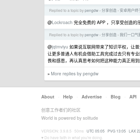
Replied to a topic by
pengdw
分享创造
安卓用户终于
›
›
@
Lockroach
完全免费的 APP ，只享受创造的
Replied to a topic by
pengdw
分享创造
我们一口气删
›
›
@
jqtmviyu
如果说互联网带来了知识平权，让普通
让更多普通人有机会借助工具完成过去只有专业
畏和感恩，再认真思考如何把这种能力真正用到
More replies by pengdw
»
About
·
Help
·
Advertise
·
Blog
·
API
创意工作者们的社区
World is powered by solitude
VERSION: 3.9.8.5 · 50ms ·
UTC 05:05
·
PVG 13:05
·
LAX 2
♥ Do have faith in what you're doing.