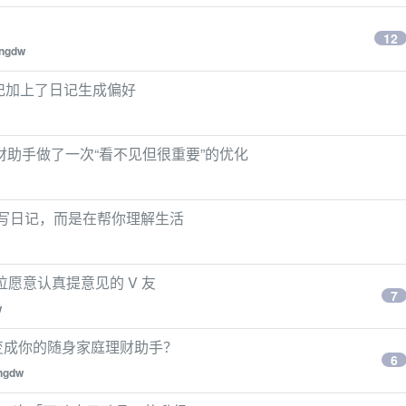
12
ngdw
夕有记加上了日记生成偏好
助手做了一次“看不见但很重要”的优化
在写日记，而是在帮你理解生活
几位愿意认真提意见的 V 友
7
w
何变成你的随身家庭理财助手？
6
ngdw