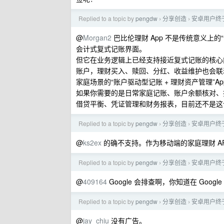
Replied to a topic by
pengdw
分享创造
安卓用户终于
›
›
@
Morgan2
巴比伦理财 App 不是传统意义上
会计式复式记账界面。
但它在业务逻辑上已经支持接近复式记账的核心
账户，理财买入、赎回、分红、收益维护也会联
家庭场景的“账户驱动型记账 + 理财资产管理”A
如果你需要的是日常家庭记账、账户余额核对、投
借贷平衡、凭证管理和财务报表，目前还不是这
Replied to a topic by
pengdw
分享创造
安卓用户终于
›
›
@
ks2ex
的确不支持。作为移动端的家庭理财 AP
Replied to a topic by
pengdw
分享创造
安卓用户终于
›
›
@
409164
Google 会排查啊，你知道在 Goog
Replied to a topic by
pengdw
分享创造
安卓用户终于
›
›
@
jay_chiu
没有广告。