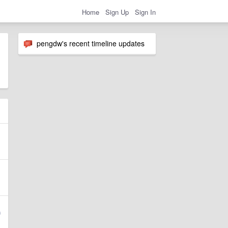
Home
Sign Up
Sign In
pengdw's recent timeline updates