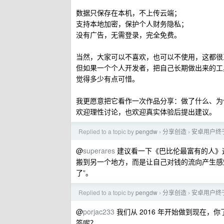
数据只保存在本机，不上传云端；
支持本地加密，保护个人财务隐私；
没有广告，无需登录，完全免费。
当然，大家可以不喜欢，也可以不使用，这都很
但如果一个个人开发者，把自己长期做出来的工具
觉得多少有点可惜。
我更愿意把它看作一次作品分享：做了什么、为
欢迎理性讨论，也欢迎真实体验后提出建议。
Replied to a topic by
pengdw
分享创造
安卓用户终于
›
›
@
superares
建议看一下《巴比伦最富有的人》
搬到另一个地方，而是让自己对钱的流向产生感
了”。
Replied to a topic by
pengdw
分享创造
安卓用户终于
›
›
@
porjac233
我们从 2016 年开始做到现在，
签呢？