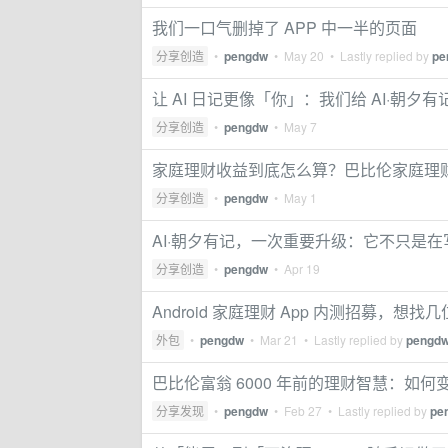
我们一口气删掉了 APP 中一半的页面
分享创造
•
pengdw
•
May 20
• Lastly replied by
pe
让 AI 日记更像「你」：我们给 AI·朝
分享创造
•
pengdw
•
May 7
家庭理财收益到底怎么算？巴比伦家庭理财
分享创造
•
pengdw
•
May 1
AI·朝夕有记，一次重要升级：它不只是
分享创造
•
pengdw
•
Apr 19
Android 家庭理财 App 内测招募，想找
外包
•
pengdw
•
Mar 21
• Lastly replied by
pengd
巴比伦富翁 6000 年前的理财智慧：如
分享发现
•
pengdw
•
Feb 27
• Lastly replied by
pe