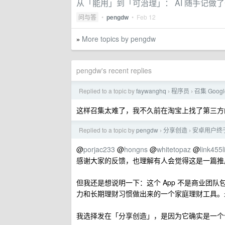
从「能用」到「可治理」： AI 随手记做
问与答
•
pengdw
•
Feb 12
More topics by pengdw
»
pengdw's recent replies
Replied to a topic by
faywanghq
程序员
召集 Google
›
›
这样召集太难了，我不久前在淘宝上找了第三方
Replied to a topic by
pengdw
分享创造
安卓用户终于
›
›
@
porjac233
@
hongns
@
whitetopaz
@
link455l
感谢大家的反馈，也理解有人会觉得这是一篇推
但我还是想说明一下：这个 App 不是商业团
力和长期理财习惯做出来的一个家庭理财工具。最早的 
我选择发在「分享创造」，是因为它确实是一个个