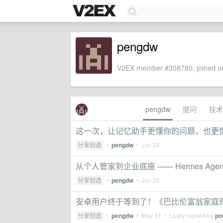
pengdw
V2EX member #308780, joined on
pengdw
提问
技术
这一次，让记忆助手更懂你的问题，也更
分享创造
•
pengdw
•
Jun 24
从个人管家到企业底座 —— Hermes Ag
分享创造
•
pengdw
•
Jun 20
安卓用户终于等到了！《巴比伦富翁家庭理财助手
分享创造
•
pengdw
•
May 31
• Lastly replied by
po