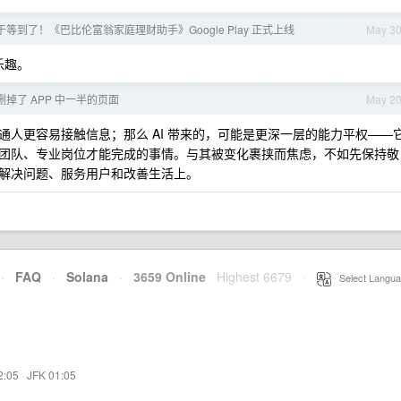
等到了！《巴比伦富翁家庭理财助手》Google Play 正式上线
May 3
乐趣。
掉了 APP 中一半的页面
May 2
人更容易接触信息；那么 AI 带来的，可能是更深一层的能力平权——
团队、专业岗位才能完成的事情。与其被变化裹挟而焦虑，不如先保持敬
解决问题、服务用户和改善生活上。
·
FAQ
·
Solana
·
3659 Online
Highest 6679
·
Select Langua
2:05
·
JFK 01:05