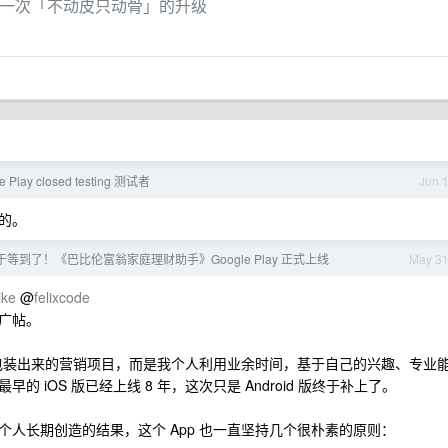
了一次「不动皮只动骨」的升级
 Play closed testing 测试者
Jun 
的。
等到了！《巴比伦富翁家庭理财助手》Google Play 正式上线
May 3
ike
@
felixcode
广帖。
队包装出来的营销项目，而是我个人利用业余时间，基于自己的兴趣、专业
iOS 版已经上线 8 年，这次只是 Android 版终于补上了。
人长期创造的结果，这个 App 也一直坚持几个很朴素的原则：