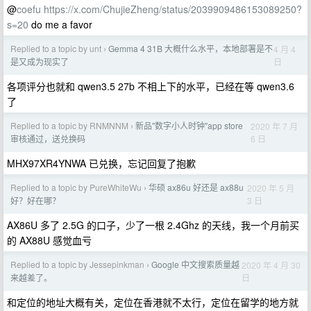
@
coefu
https://x.com/ChujieZheng/status/2039909486153089250?
s=20
do me a favor
Replied to a topic by unt
Gemma 4 31B 大概什么水平，本地部署是不
4 月 4
›
日
是又成为现实了
各项评分也就和 qwen3.5 27b 不相上下的水平，已经在等 qwen3.6
了
Replied to a topic by RNMNNM
新品"数字小人时钟"app store
2020 年 7 月
›
6 日
审核通过，送兑换码
MHX97XR4YNWA 已兑换，忘记回复了抱歉
Replied to a topic by PureWhiteWu
华硕 ax86u 好还是 ax88u
2020 年 5 月
›
3 日
好？好在哪？
AX86U 多了 2.5G 的口子，少了一根 2.4Ghz 的天线，我一个月前买
的 AX88U 感觉血亏
Replied to a topic by Jessepinkman
Google 中文搜索质量越
2020 年 4 月 30
›
日
来越差了。
和定位的地址大概有关，定位在香港就不太行，定位在留学的地方就