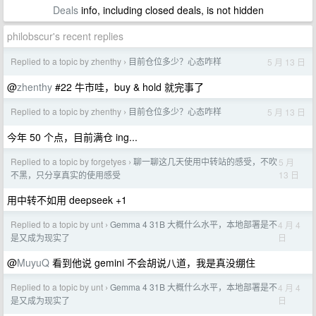
Deals
info, including closed deals, is not hidden
philobscur's recent replies
Replied to a topic by zhenthy
目前仓位多少？心态咋样
5 月 13 日
›
@
zhenthy
#22 牛市哇，buy & hold 就完事了
Replied to a topic by zhenthy
目前仓位多少？心态咋样
5 月 13 日
›
今年 50 个点，目前满仓 ing...
Replied to a topic by forgetyes
聊一聊这几天使用中转站的感受，不吹
5 月
›
13 日
不黑，只分享真实的使用感受
用中转不如用 deepseek +1
Replied to a topic by unt
Gemma 4 31B 大概什么水平，本地部署是不
4 月 4
›
日
是又成为现实了
@
MuyuQ
看到他说 gemini 不会胡说八道，我是真没绷住
Replied to a topic by unt
Gemma 4 31B 大概什么水平，本地部署是不
4 月 4
›
日
是又成为现实了