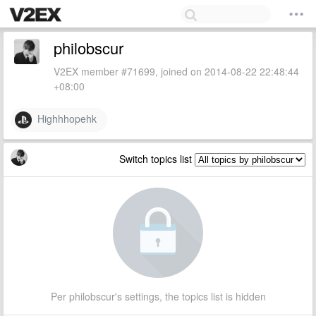
philobscur
V2EX member #71699, joined on 2014-08-22 22:48:44
+08:00
Highhhopehk
Switch topics list
Per philobscur's settings, the topics list is hidden