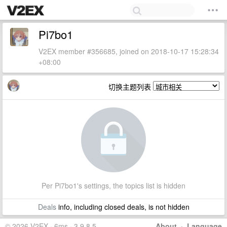
Pi7bo1
V2EX member #356685, joined on 2018-10-17 15:28:34
+08:00
切换主题列表
Per Pi7bo1's settings, the topics list is hidden
Deals
info, including closed deals, is not hidden
© 2026 V2EX · 6ms · 3.9.8.5
About
·
Language