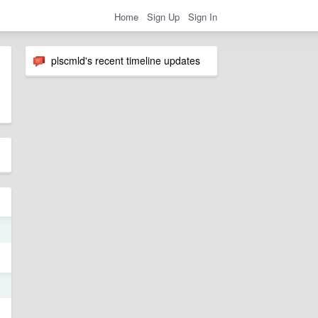
Home
Sign Up
Sign In
plscmld's recent timeline updates
9
9