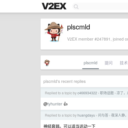
plscmld
V2EX member #247891, joined on
plscmld
提问
技术
plscmld's recent replies
Replied to a topic by
c466934322
职场话题
凉了，
›
›
@
tyhunter
👍
Replied to a topic by
huangdayu
问与答
夜深人静
›
›
神经衰弱。可以适当运动一下