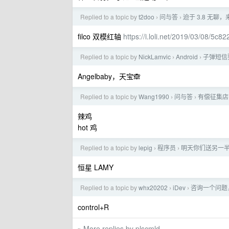
Replied to a topic by
t2doo
问与答
迫于 3.8 无聊
›
›
filco 双模红轴
https://i.loli.net/2019/03/08/5c8
Replied to a topic by
NickLamvic
Android
子弹短信
›
›
Angelbaby，天宝🙈
Replied to a topic by
Wang1990
问与答
有偿征集店名
›
›
辣鸡
hot 鸡
Replied to a topic by
lepig
程序员
明天你们送另一
›
›
恒星 LAMY
Replied to a topic by
whx20202
iDev
咨询一个问题， 
›
›
control+R
More replies by plscmld