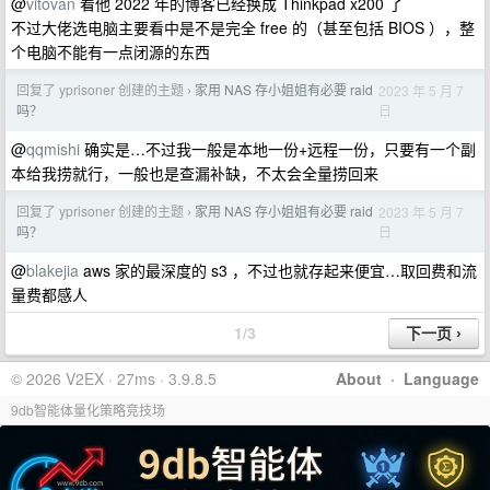
@
vitovan
看他 2022 年的博客已经换成 Thinkpad x200 了
不过大佬选电脑主要看中是不是完全 free 的（甚至包括 BIOS ），整
个电脑不能有一点闭源的东西
回复了 yprisoner 创建的主题
家用 NAS 存小姐姐有必要 raid
2023 年 5 月 7
›
日
吗？
@
qqmishi
确实是…不过我一般是本地一份+远程一份，只要有一个副
本给我捞就行，一般也是查漏补缺，不太会全量捞回来
回复了 yprisoner 创建的主题
家用 NAS 存小姐姐有必要 raid
2023 年 5 月 7
›
日
吗？
@
blakejia
aws 家的最深度的 s3 ，不过也就存起来便宜…取回费和流
量费都感人
1/3
© 2026 V2EX · 27ms · 3.9.8.5
About
·
Language
9db智能体量化策略竞技场