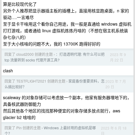
算是比较现代化了
另外个人推荐把显示器插主板的插槽上，直接用核显跑桌面，n 家的
驱动….一言难尽
至于显卡干啥用这个看你自己用途，我一般是直通给 windows 虚拟机
打打游戏，或者通给 linux 虚拟机炼炼丹啥的（不想在宿主机系统装
杂七杂八的）
至于大小核啥的问题不大，我的 13700K 跑得好好的
回复了 cloud2000 创建的主题
：打造透明代理: 有什么可以把
2023 年 9
›
月 22 日
tcp 流量转到 socks 代理开源工具?
clash
回复了 TESTFLIGHT2021 创建的主题
家庭备份重要资料，怎
2023 年 7 月
›
20 日
么搞比较好？
scaleway 的对象存储可以考虑放一个副本，他家有服务器埋地下的，
具备核武器防御能力
然后其他各个地区的找找那种便宜的对象存储多放点就行，aws
glacier b2 啥啥的
回复了 Pin 创建的主题
Windows 上最好用的虚拟机是哪
2023 年 6 月 18
›
日
个？