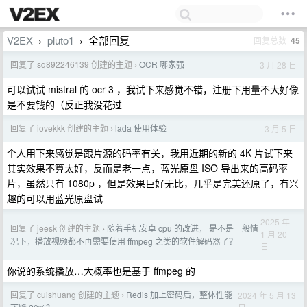
V2EX
pluto1
全部回复
回复总数
45
›
›
回复了 sq892246139 创建的主题
OCR 哪家强
3 月 28 日
›
可以试试 mistral 的 ocr 3 ，我试下来感觉不错，注册下用量不大好像
是不要钱的（反正我没花过
回复了 iovekkk 创建的主题
lada 使用体验
3 月 5 日
›
个人用下来感觉是跟片源的码率有关，我用近期的新的 4K 片试下来
其实效果不算太好，反而是老一点，蓝光原盘 ISO 导出来的高码率
片，虽然只有 1080p ，但是效果巨好无比，几乎是完美还原了，有兴
趣的可以用蓝光原盘试
2025 年
回复了 jeesk 创建的主题
随着手机安卓 cpu 的改进， 是不是一般情
›
1 月 20
况下，播放视频都不再需要使用 ffmpeg 之类的软件解码器了？
日
你说的系统播放…大概率也是基于 ffmpeg 的
回复了 cuishuang 创建的主题
Redis 加上密码后，整体性能
2024 年 5 月 13
›