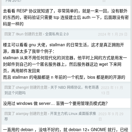
日
下降 20%？
去看看 RESP 协议就知道了，非常简单的，就是一来一回，没有额外
的东西的，密码验证只需要 tcp 连接建立后 auth 一下，后面跟没有密
码是一样的
回复了 ltkun 创建的主题
全面私有云 2.0
2024 年 1 月 29 日
›
楼主可以看看 gnu 大佬，stallman 的日常生活，这才是真正拥抱开
源，趣事太多了我举个例子：
stallman 从来不用任何现代化的浏览器，他平时上网的方式是用发一
封邮件到自己的一个匿名服务器上，然后服务器这边 wget 下来网
页，再用邮件发回来
而且 stallman 的电脑都是 n 年前的一个机型，bios 都是刷的开源的
回复了 chengiri 创建的主题
关于 NBD 网络协议，有老哥遇
2023 年 11 月
›
13 日
到这个问题吗
没用过 windows 做 server… 盲猜一个要用管理员模式跑？
回复了 aiamjay 创建的主题
开发主力机 Linux 桌面版求推
2023 年 9 月 29
›
日
荐
一直用的 debian ，没啥不好的，就 debian 12+ GNOME 就行，已经