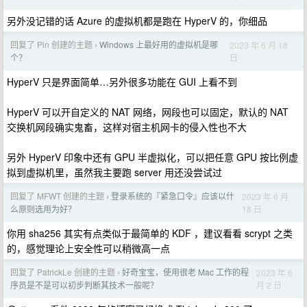
另外没记错的话 Azure 的虚拟机都是跑在 HyperV 的，你细品
回复了 Pin 创建的主题
Windows 上最好用的虚拟机是哪
2023 年 6 月 18
›
日
个？
HyperV 只是界面简单…另外很多功能在 GUI 上看不到
HyperV 可以开自定义的 NAT 网络，网段也可以固定，默认的 NAT
交换机网段确实鬼畜，这样对宿主机网卡的侵入性也不大
另外 HyperV 印象中还有 GPU 半虚拟化，可以把任意 GPU 按比例虚
拟到虚拟机里，虽然我主要跑 server 用还没尝试过
回复了 MFWT 创建的主题
登录系统的『紧急口令』应该以什
2023 年 6 月
›
18 日
么原则选用为好？
你用 sha256 其实有点类似于最简单的 KDF ，建议看看 scrypt 之类
的，感觉理论上安全性可以稍微高一点
回复了 PatrickLe 创建的主题
好奇宝宝，使用很老 Mac 工作的程
2023 年 6
›
月 2 日
序员是不是可以初步判断其技术一般呢？