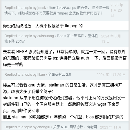
2025 年
Replied to a topic by jeesk
随着手机安卓 cpu 的改进， 是不是一般
›
1 月 20
情况下，播放视频都不再需要使用 ffmpeg 之类的软件解码器了？
日
你说的系统播放…大概率也是基于 ffmpeg 的
Replied to a topic by cuishuang
Redis 加上密码后，整体性
2024 年 5 月
›
13 日
能下降 20%？
去看看 RESP 协议就知道了，非常简单的，就是一来一回，没有额外
的东西的，密码验证只需要 tcp 连接建立后 auth 一下，后面跟没有密
码是一样的
Replied to a topic by ltkun
全面私有云 2.0
2024 年 1 月 29 日
›
楼主可以看看 gnu 大佬，stallman 的日常生活，这才是真正拥抱开
源，趣事太多了我举个例子：
stallman 从来不用任何现代化的浏览器，他平时上网的方式是用发一
封邮件到自己的一个匿名服务器上，然后服务器这边 wget 下来网
页，再用邮件发回来
而且 stallman 的电脑都是 n 年前的一个机型，bios 都是刷的开源的
Replied to a topic by chengiri
关于 NBD 网络协议，有老哥
2023 年 11 月
›